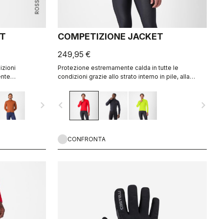
ET
COMPETIZIONE JACKET
249,95 €
izioni
Protezione estremamente calda in tutte le
ente
condizioni grazie allo strato interno in pile, alla
liore
membrana Polartec® AirCore™, resistente a vento e
tessuto Polartec®
pioggia, e ai dettagli riflettenti per essere sempre
navigate_next
navigate_before
navigate_next
visibile.
CONFRONTA