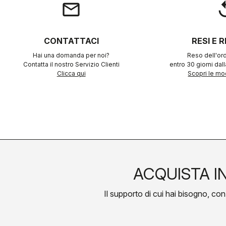
email
rep
CONTATTACI
RESI E 
Hai una domanda per noi?
Reso dell'ord
Contatta il nostro Servizio Clienti
entro 30 giorni dal
Clicca qui
Scopri le mod
ACQUISTA I
Il supporto di cui hai bisogno, con l