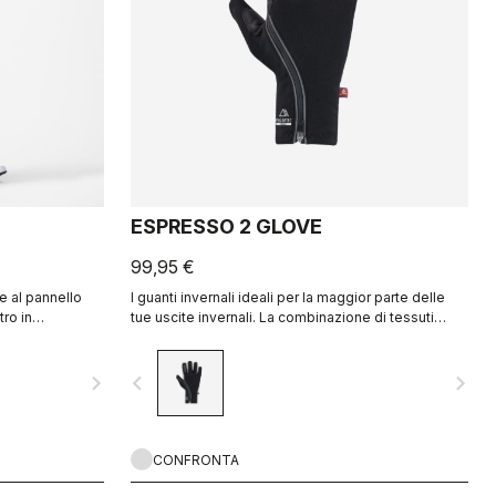
ESPRESSO 2 GLOVE
99,95 €
e al pannello
I guanti invernali ideali per la maggior parte delle
tro in
tue uscite invernali. La combinazione di tessuti
o KISS Air2.
isolanti Polartec® e PrimaLoft® mantiene le tue
mani al caldo e protette dagli agenti atmosferici.
navigate_next
navigate_before
navigate_next
CONFRONTA