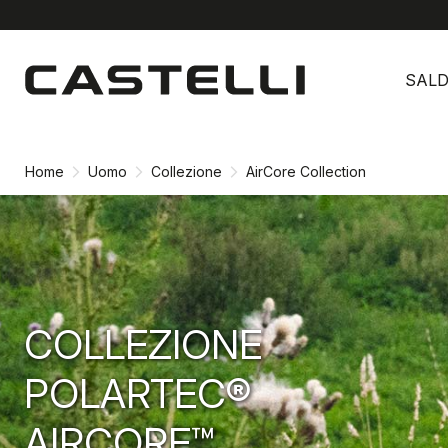
Vai
Vai
al
alla
SALD
contenuto
navigazione
Home
Uomo
Collezione
AirCore Collection
COLLEZIONE
POLARTEC®
AIRCORE™