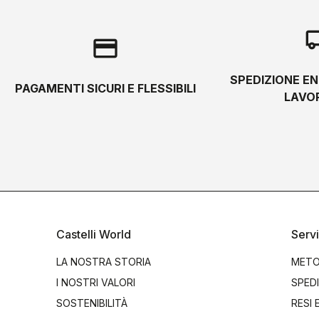
local_s
credit_card
SPEDIZIONE EN
PAGAMENTI SICURI E FLESSIBILI
LAVOR
Castelli World
Servi
LA NOSTRA STORIA
METO
I NOSTRI VALORI
SPEDI
SOSTENIBILITÀ
RESI 