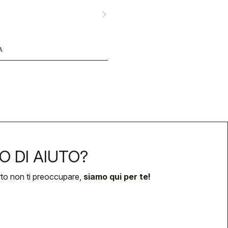
navigate_next
A
O DI AIUTO?
rto non ti preoccupare,
siamo qui per te!