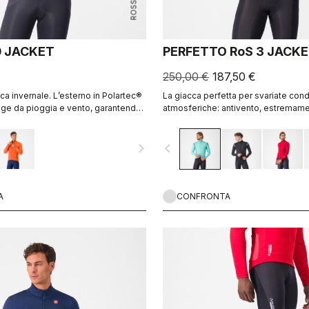
0 JACKET
PERFETTO RoS 3 JACK
250,00 €
187,50 €
ca invernale. L’esterno in Polartec®
La giacca perfetta per svariate cond
ge da pioggia e vento, garantendo
atmosferiche: antivento, estremam
irabilità. L’interno in Polartec®
impermeabile, aderente e con la mig
ulteriore isolamento.
traspirabilità del settore, grazie al 
navigate_next
navigate_before
AirCore™.
A
CONFRONTA