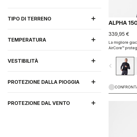
TIPO DI TERRENO
ALPHA 15
339,95 €
TEMPERATURA
La migliore giac
AirCore™ proteg
la massima trasp
Alpha™ offre un 
VESTIBILITÀ
navigate_before
PROTEZIONE DALLA PIOGGIA
CONFRONT
PROTEZIONE DAL VENTO