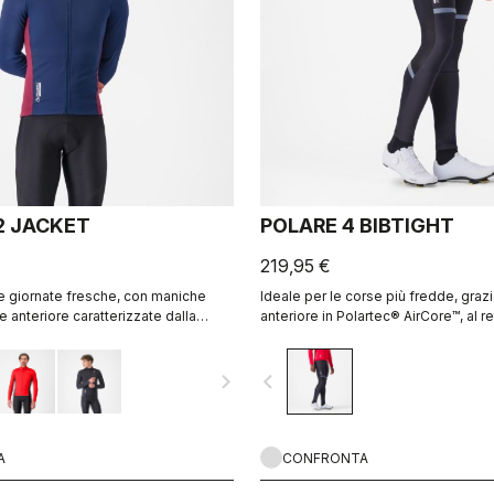
2 JACKET
POLARE 4 BIBTIGHT
219,95 €
le giornate fresche, con maniche
Ideale per le corse più fredde, grazi
e anteriore caratterizzate dalla
anteriore in Polartec® AirCore™, al re
bilità e tessuto in pile Warmer sul
Thermoflex e al comfort del fondell
navigate_next
navigate_before
A
CONFRONTA