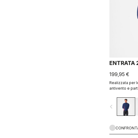
ENTRATA 
199,95 €
Realizzata per 
antivento e part
massima traspira
retro.
navigate_before
CONFRONT