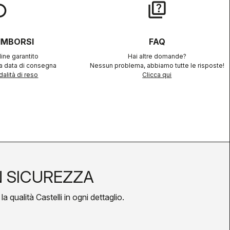
lay
quiz
RIMBORSI
FAQ
ine garantito
Hai altre domande?
la data di consegna
Nessun problema, abbiamo tutte le risposte!
alità di reso
Clicca qui
N SICUREZZA
a qualità Castelli in ogni dettaglio.