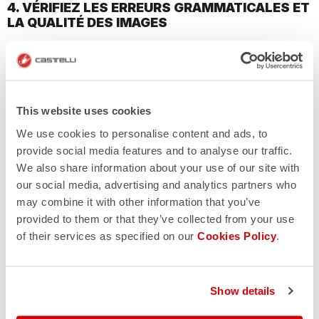
4. VÉRIFIEZ LES ERREURS GRAMMATICALES ET
LA QUALITÉ DES IMAGES
Faites attention aux textes ; toute erreur grammaticale ou
orthographique sur le site peut indiquer qu’il est amateur.
Méfiez-vous également de la structure du site ; s’il a des
images et des textes superposés ou des liens qui mènent à
This website uses cookies
des pages vides, il est probablement faux. Porter attention
We use cookies to personalise content and ads, to
à la qualité des images, souvent quand la résolution est de
provide social media features and to analyse our traffic.
mauvaise ou pixélisée, cela peut indiquer que les images
We also share information about your use of our site with
ont été exportées de Google ou directement téléchargées
our social media, advertising and analytics partners who
depuis notre site officiel.
may combine it with other information that you’ve
provided to them or that they’ve collected from your use
of their services as specified on our
Cookies Policy
.
5. MÉTHODES DE PAIEMENT ET POLITIQUE DE
RETOUR
Show details
Vérifiez le mode de paiement ; notre site officiel propose