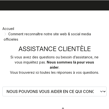
search
menu
shopping_cart
Passer
Passer
au
à
contenu
la
Accueil
directement
navigation
Comment reconnaître notre site web & social media
directement
officieles
ASSISTANCE CLIENTÈLE
Si vous avez des questions ou besoin d’assistance, ne
vous inquiétez pas.
Nous sommes là pour vous
aider
.
Vous trouverez ici toutes les réponses à vos questions.