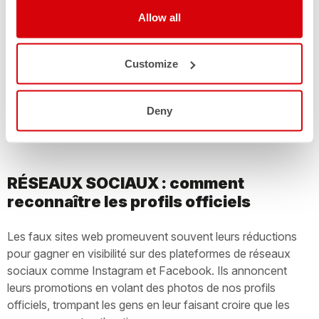
des options de paiement sécurisées, y compris les cartes
de crédit ou de débit et PayPal. Vérifiez également la
Allow all
politique de retour et de remboursement. Si la politique de
retour d’un site est en quelque sorte compliquée ou vague,
Customize
quittez-le immédiatement, car c’est presque certainement
un faux site. Vous pouvez trouver la nôtre ici :
https://www.castelli-cycling.com/customer-
Deny
service/returns-and-refunds.
RÉSEAUX SOCIAUX : comment
reconnaître les profils officiels
Les faux sites web promeuvent souvent leurs réductions
pour gagner en visibilité sur des plateformes de réseaux
sociaux comme Instagram et Facebook. Ils annoncent
leurs promotions en volant des photos de nos profils
officiels, trompant les gens en leur faisant croire que les