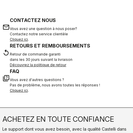
CONTACTEZ NOUS
email
Vous avez une question à nous poser?
Contactez notre service clientèle
Cliquez ici
.
RETOURS ET REMBOURSEMENTS
replay
Retour de commande garanti
dans les 30 jours suivant la livraison
Découvrez la politique de retour
FAQ
quiz
Vous avez d'autres questions ?
Pas de problème, nous avons toutes les réponses !
Cliquez ici
.
ACHETEZ EN TOUTE CONFIANCE
Le support dont vous avez besoin, avec la qualité Castelli dans