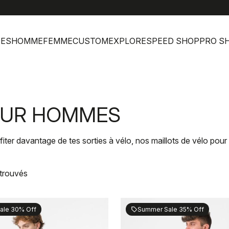
help
S
DES
HOMME
FEMME
CUSTOM
EXPLORE
SPEED SHOP
PRO S
POUR HOMMES
 profiter davantage de tes sorties à vélo, nos maillots de vélo p
 trouvés
ale 30% Off
Summer Sale 35% Off
sell