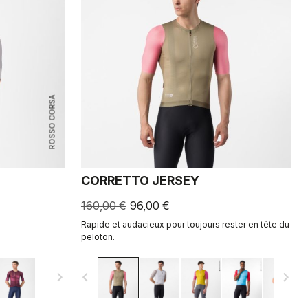
ROSSO CORSA
CORRETTO JERSEY
160,00 €
96,00 €
Rapide et audacieux pour toujours rester en tête du
peloton.
navigate_next
navigate_before
navigate_next