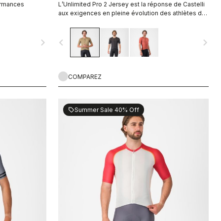
ormances
L’Unlimited Pro 2 Jersey est la réponse de Castelli
aux exigences en pleine évolution des athlètes de
gravel qui veulent profiter du moindre gain
marginal, sans sacrifier l’esprit du sport.
navigate_next
navigate_before
navigate_next
COMPAREZ
Summer Sale 40% Off
sell