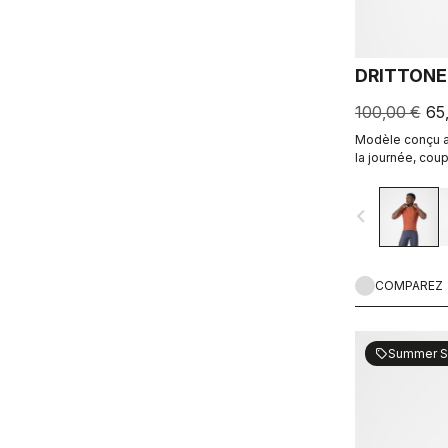
DRITTONE
100,00 €
65
Modèle conçu as
la journée, coup
d’exception.
navigate_before
COMPAREZ
Summer S
sell