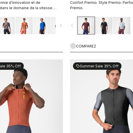
nnie d’innovation et de
Confort Premio. Style Premio. Perf
ans le domaine de la vitesse.
Premio.
 plus rapide l’est désormais encore
navigate_next
navigate_before
COMPAREZ
ale 35% Off
Summer Sale 35% Off
sell