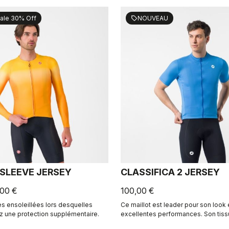
ale 30% Off
NOUVEAU
sell
 SLEEVE JERSEY
CLASSIFICA 2 JERSEY
,00 €
100,00 €
es ensoleillées lors desquelles
Ce maillot est leader pour son look
z une protection supplémentaire.
excellentes performances. Son tiss
teinture croisée ou cross-dyed appo