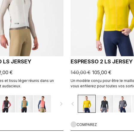
 LS JERSEY
ESPRESSO 2 LS JERSEY
2,00 €
140,00 €
105,00 €
 et tissu léger réunis dans un
Un modèle conçu pour être le maillo
t audacieux.
vous enfilerez pour toutes vos sorti
jours de course. Le confort et le sty
l’Espresso, revisité et amélioré. 2.0.
navigate_next
navigate_before
léger pour les jours de fraîcheur.
COMPAREZ