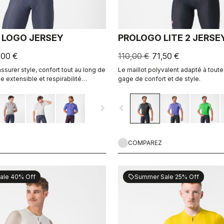
 LOGO JERSEY
PROLOGO LITE 2 JERSE
,00 €
110,00 €
71,50 €
surer style, confort tout au long de
Le maillot polyvalent adapté à toute
e extensible et respirabilité
gage de confort et de style.
navigate_next
navigate_before
COMPAREZ
ale 40% Off
Summer Sale 25% Off
sell