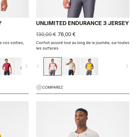
Y
UNLIMITED ENDURANCE 3 JERSEY
130,00 €
78,00 €
s vos sorties,
Confort assuré tout au long de la journée, sur toutes
les surfaces.
navigate_next
navigate_before
navigate_next
COMPAREZ