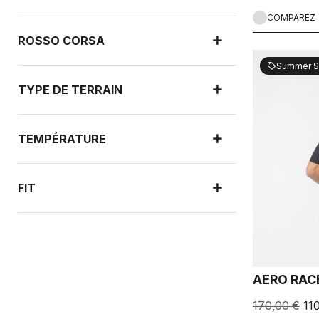
COMPAREZ
ROSSO CORSA
Summer S
sell
TYPE DE TERRAIN
TEMPÉRATURE
FIT
NOUVELLES ARRIVÉES
AERO RAC
PROTECTION CONTRE LA PLUIE
170,00 €
11