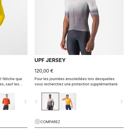
UPF JERSEY
120,00 €
t fétiche que
Pour les journées ensoleillées lors desquelles
es, sauf les
vous recherchez une protection supplémentaire.
le de
 Tissu d’été
navigate_next
navigate_before
navigate_next
COMPAREZ