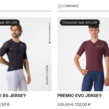
COMPAREZ
ale 35% Off
Summer Sale 40% Off
sell
ROSSO CORSA
E 8S JERSEY
PREMIO EVO JERSEY
0,50 €
220,00 €
132,00 €