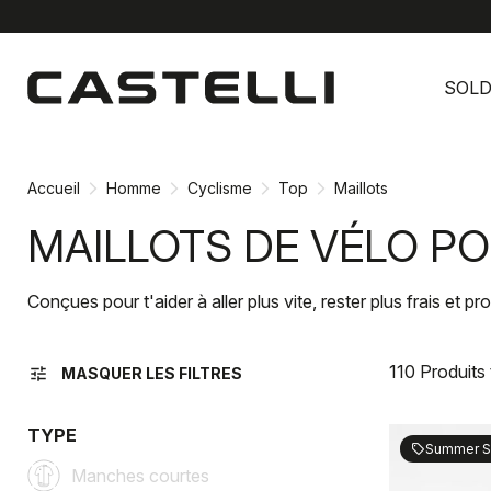
Passer
Passer
au
à
SOL
contenu
la
directement
navigation
directement
Accueil
Homme
Cyclisme
Top
Maillots
MAILLOTS DE VÉLO 
Conçues pour t'aider à aller plus vite, rester plus frais et
110 Produits
tune
MASQUER LES FILTRES
TYPE
Summer S
sell
Manches courtes