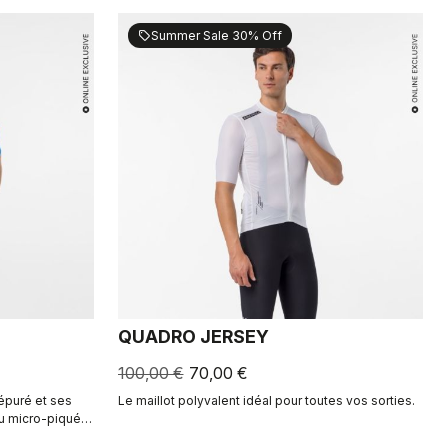
Summer Sale 30% Off
sell
QUADRO JERSEY
100,00 €
70,00 €
 épuré et ses
Le maillot polyvalent idéal pour toutes vos sorties.
u micro-piqué à
rte confort et