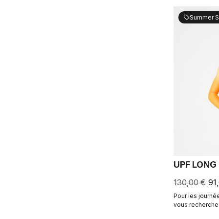
Summer S
sell
UPF LONG
130,00 €
91
Pour les journé
vous recherche