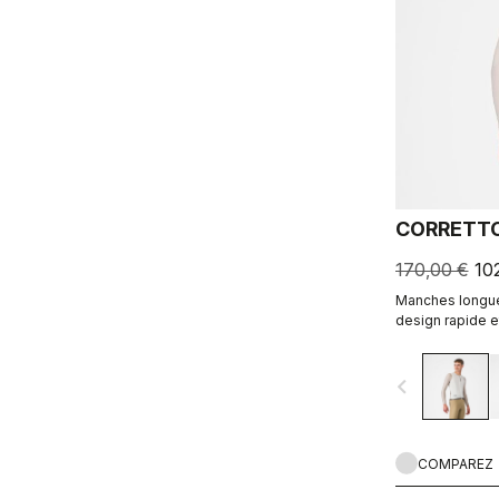
CORRETTO
170,00 €
10
Manches longues
design rapide e
navigate_before
COMPAREZ