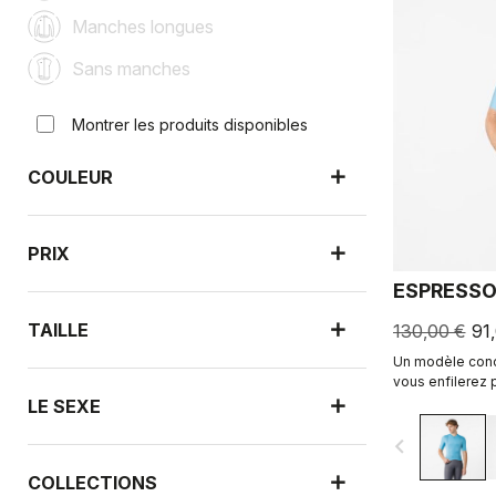
Manches longues
Sans manches
Montrer les produits disponibles
COULEUR
PRIX
ESPRESSO
TAILLE
130,00 €
91
Un modèle conçu
vous enfilerez p
jours de course.
LE SEXE
l’Espresso, revis
navigate_before
COLLECTIONS