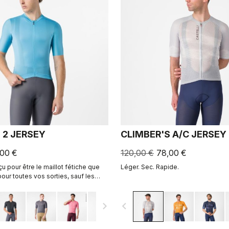
 2 JERSEY
CLIMBER'S A/C JERSEY
,00 €
120,00 €
78,00 €
 pour être le maillot fétiche que
Léger. Sec. Rapide.
our toutes vos sorties, sauf les
 Le confort et le style de
ité et amélioré. 2.0.
navigate_next
navigate_before