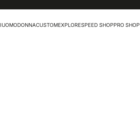
I
UOMO
DONNA
CUSTOM
EXPLORE
SPEED SHOP
PRO SHOP