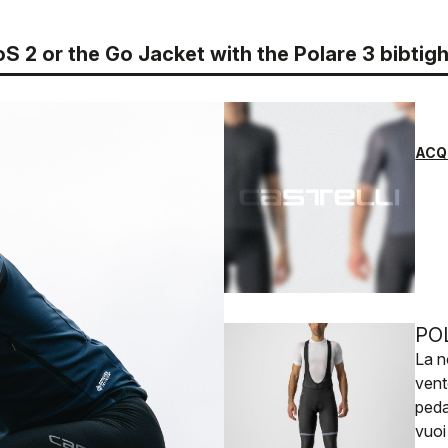
 2 or the Go Jacket with the Polare 3 bibtigh
ACQ
PO
La n
vent
peda
vuoi