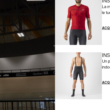
IN
La m
le t
ACQ
IN
Un p
indo
ACQ