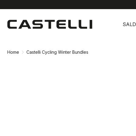
Vai
Vai
al
alla
SALD
contenuto
navigazione
Home
Castelli Cycling Winter Bundles