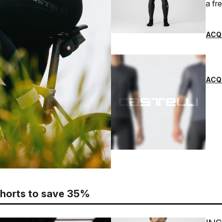
a fr
ACQ
ACQ
bshorts to save 35%