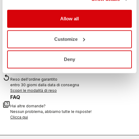
HAI BISOGNO DI AIUTO?
Per ogni tuo dubbio o necessità di supporto non ti
Allow all
preoccupare,
siamo qui per te!
Customize
CONTATTACI
email
Hai una domanda per noi?
Contatta il nostro Servizio Clienti
Deny
Clicca qui
RESI E RIMBORSI
replay
Reso dell'ordine garantito
entro 30 giorni dalla data di consegna
Scopri le modalità di reso
FAQ
quiz
Hai altre domande?
Nessun problema, abbiamo tutte le risposte!
Clicca qui