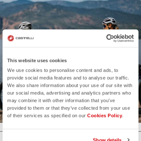
This website uses cookies
ARCHIVE SALE
We use cookies to personalise content and ads, to
provide social media features and to analyse our traffic.
Fino al 50% di Sconto
We also share information about your use of our site with
our social media, advertising and analytics partners who
may combine it with other information that you’ve
PROMO UOMO
PROMO DONNA
provided to them or that they’ve collected from your use
of their services as specified on our
Cookies Policy
.
Show details