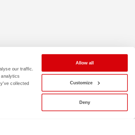
Allow all
yse our traffic.
 analytics
Customize
y’ve collected
Deny
Seguici
FACEBOOK