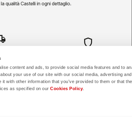
a qualità Castelli in ogni dettaglio.
hipping
shield
TRO 3/5 GIORNI
s
GARANZIA E QUALITA' CASTELLI
ATIVI
ise content and ads, to provide social media features and to anal
about your use of our site with our social media, advertising and
t with other information that you’ve provided to them or that the
vices as specified on our
Cookies Policy
.
zio Clienti
Note Legali
DI DI PAGAMENTO
TERMINI E CONDIZIONI