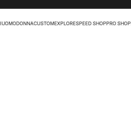
I
UOMO
DONNA
CUSTOM
EXPLORE
SPEED SHOP
PRO SHOP