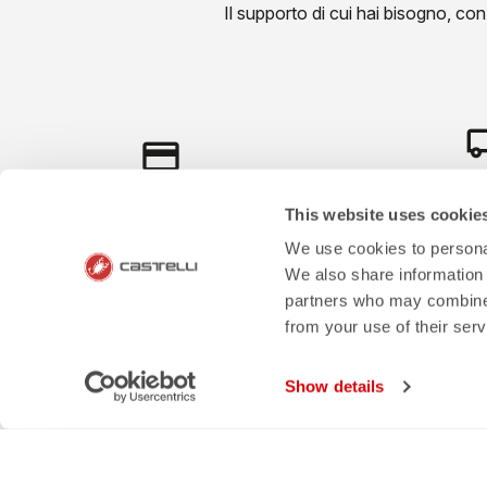
Il supporto di cui hai bisogno, con l
local_s
credit_card
SPEDIZIONE EN
This website uses cookie
PAGAMENTI SICURI E FLESSIBILI
LAVOR
We use cookies to personal
We also share information 
partners who may combine i
from your use of their ser
Show details
Castelli World
Servi
LA NOSTRA STORIA
METO