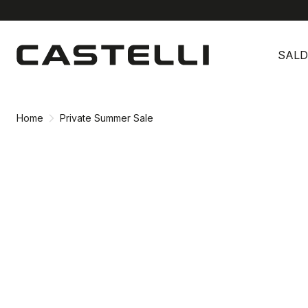
Vai
Vai
al
alla
SALD
contenuto
navigazione
Home
Private Summer Sale