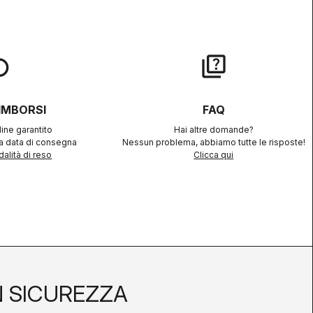
lay
quiz
RIMBORSI
FAQ
ine garantito
Hai altre domande?
la data di consegna
Nessun problema, abbiamo tutte le risposte!
alità di reso
Clicca qui
N SICUREZZA