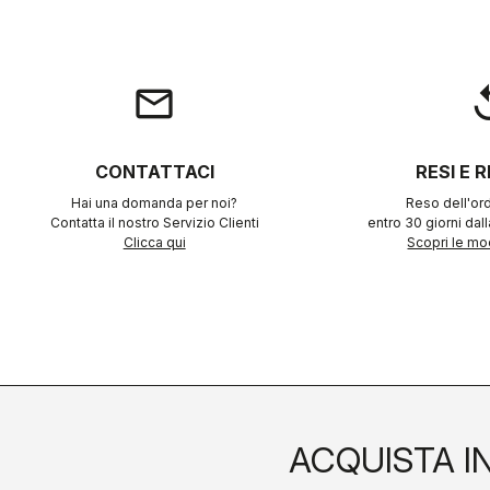
email
rep
CONTATTACI
RESI E 
Hai una domanda per noi?
Reso dell'ord
Contatta il nostro Servizio Clienti
entro 30 giorni dal
Clicca qui
Scopri le mod
ACQUISTA I