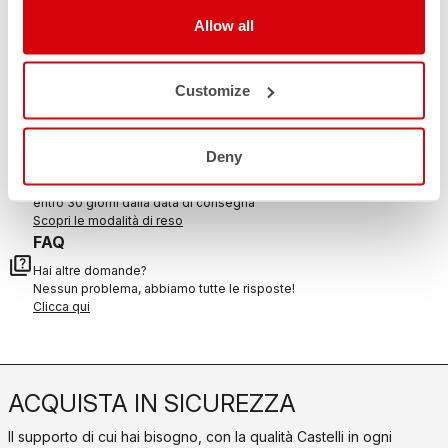
Allow all
CONTATTACI
email
Customize
Hai una domanda per noi?
Contatta il nostro Servizio Clienti
Clicca qui
RESI E RIMBORSI
Deny
replay
Reso dell'ordine garantito
entro 30 giorni dalla data di consegna
Scopri le modalità di reso
FAQ
quiz
Hai altre domande?
Nessun problema, abbiamo tutte le risposte!
Clicca qui
ACQUISTA IN SICUREZZA
Il supporto di cui hai bisogno, con la qualità Castelli in ogni