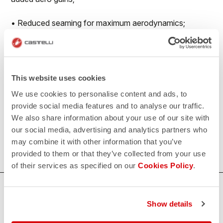
• Reduced seaming for maximum aerodynamics;
• No-sew race number window to prevent number
flapping in the wind;
This website uses cookies
• Extra-long legs with flat leg endings with PU grip
We use cookies to personalise content and ads, to
elastic on the inside
provide social media features and to analyse our traffic.
We also share information about your use of our site with
500€/piece. Minimum order: 10 pieces.
our social media, advertising and analytics partners who
may combine it with other information that you’ve
Do you need more information? Contact us at
provided to them or that they’ve collected from your use
info@castelli-cycling.com
of their services as specified on our
Cookies Policy
.
HAI BISOGNO DI AIUTO?
Show details
Per ogni tuo dubbio o necessità di supporto non ti
preoccupare,
siamo qui per te!