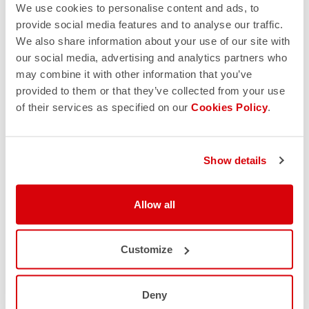
We use cookies to personalise content and ads, to
HAI BISOGNO DI AIUTO?
provide social media features and to analyse our traffic.
We also share information about your use of our site with
Per ogni tuo dubbio o necessità di supporto non ti
our social media, advertising and analytics partners who
preoccupare,
siamo qui per te!
may combine it with other information that you’ve
provided to them or that they’ve collected from your use
of their services as specified on our
Cookies Policy
.
CONTATTACI
email
Hai una domanda per noi?
Contatta il nostro Servizio Clienti
Clicca qui
Show details
RESI E RIMBORSI
replay
Reso dell'ordine garantito
Allow all
entro 30 giorni dalla data di consegna
Scopri le modalità di reso
FAQ
quiz
Customize
Hai altre domande?
Nessun problema, abbiamo tutte le risposte!
Clicca qui
Deny