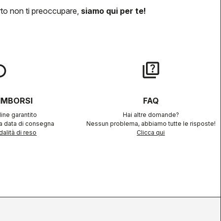
rto non ti preoccupare,
siamo qui per te!
lay
quiz
RIMBORSI
FAQ
ine garantito
Hai altre domande?
la data di consegna
Nessun problema, abbiamo tutte le risposte!
alità di reso
Clicca qui