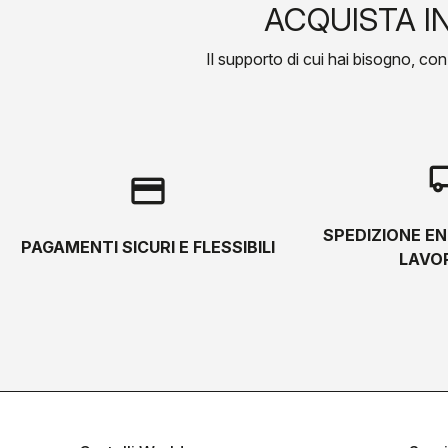
ACQUISTA I
Il supporto di cui hai bisogno, con l
local_s
credit_card
SPEDIZIONE EN
PAGAMENTI SICURI E FLESSIBILI
LAVOR