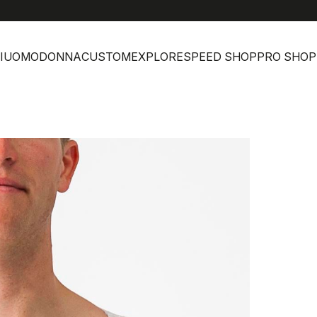
I
UOMO
DONNA
CUSTOM
EXPLORE
SPEED SHOP
PRO SHOP