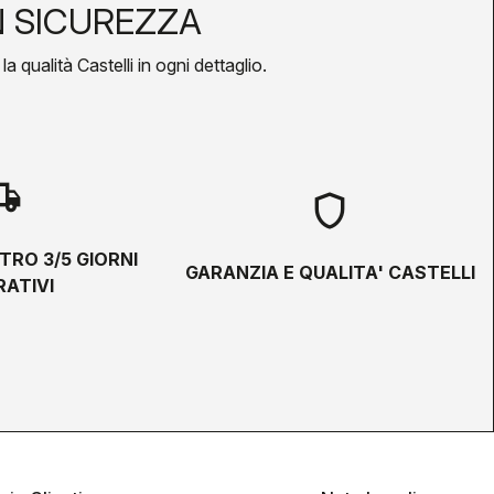
N SICUREZZA
a qualità Castelli in ogni dettaglio.
hipping
shield
TRO 3/5 GIORNI
GARANZIA E QUALITA' CASTELLI
ATIVI