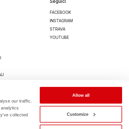
Seguici
FACEBOOK
INSTAGRAM
STRAVA
YOUTUBE
I
LI
Allow all
yse our traffic.
 analytics
Customize
y’ve collected