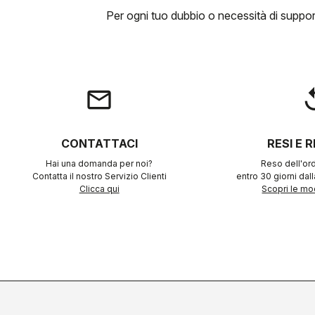
Per ogni tuo dubbio o necessità di suppo
email
rep
CONTATTACI
RESI E 
Hai una domanda per noi?
Reso dell'ord
Contatta il nostro Servizio Clienti
entro 30 giorni dal
Clicca qui
Scopri le mod