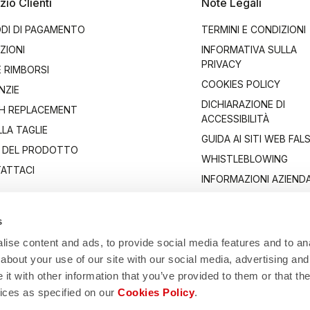
zio Clienti
Note Legali
DI DI PAGAMENTO
TERMINI E CONDIZIONI
ZIONI
INFORMATIVA SULLA
PRIVACY
E RIMBORSI
COOKIES POLICY
NZIE
DICHIARAZIONE DI
H REPLACEMENT
ACCESSIBILITÀ
LA TAGLIE
GUIDA AI SITI WEB FALS
 DEL PRODOTTO
WHISTLEBLOWING
ATTACI
INFORMAZIONI AZIENDA
s
ise content and ads, to provide social media features and to anal
about your use of our site with our social media, advertising and
t with other information that you’ve provided to them or that the
vices as specified on our
Cookies Policy
.
Manifattura Valcismon S.p.A.