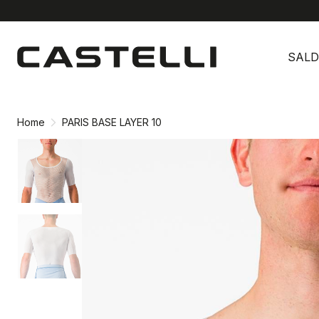
Vai
Vai
al
alla
SALD
contenuto
navigazione
Home
PARIS BASE LAYER 10