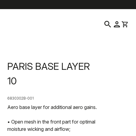
help
location_on
language
Servizio Clienti
Trova un negozio
Italiano
|
Italia
search
person
shopping_cart
PARIS BASE LAYER
10
6830302B-001
Aero base layer for additional aero gains.
• Open mesh in the front part for optimal
moisture wicking and airflow;