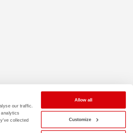
Allow all
yse our traffic.
 analytics
Customize
y’ve collected