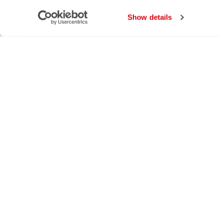
Show details
Castelli World
Servi
LA NOSTRA STORIA
METO
I NOSTRI VALORI
SPEDI
SOSTENIBILITÀ
RESI 
MVC GROUP
GARA
LAVORA CON NOI
CRAS
BERLIN OFFICIAL STORE
TABEL
GIRONA OFFICIAL STORE
CURA
INDUSTRY PROGRAM
CONT
B2B
CANTO