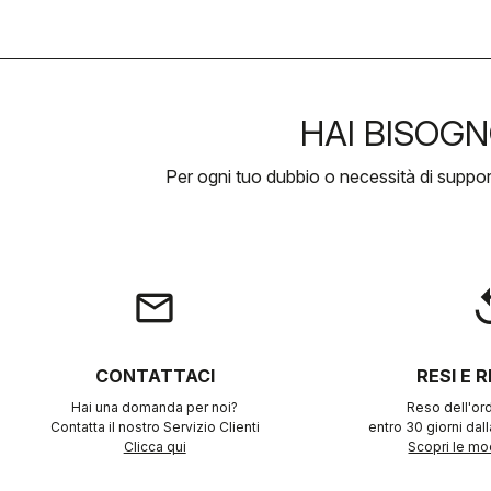
HAI BISOGN
Per ogni tuo dubbio o necessità di suppo
email
rep
CONTATTACI
RESI E 
Hai una domanda per noi?
Reso dell'ord
Contatta il nostro Servizio Clienti
entro 30 giorni dal
Clicca qui
Scopri le mod