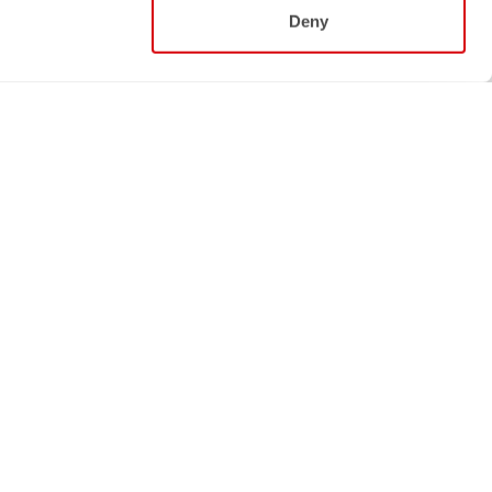
Deny
Seguici
FACEBOOK
INSTAGRAM
STRAVA
YOUTUBE
I
LI