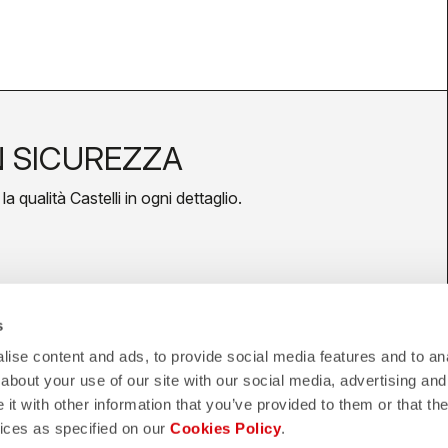
N SICUREZZA
a qualità Castelli in ogni dettaglio.
hipping
shield
s
ise content and ads, to provide social media features and to anal
TRO 3/5 GIORNI
about your use of our site with our social media, advertising and
GARANZIA E QUALITA' CASTELLI
ATIVI
t with other information that you’ve provided to them or that the
vices as specified on our
Cookies Policy
.