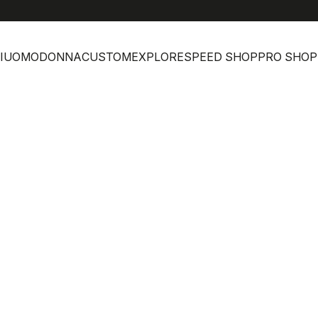
I
UOMO
DONNA
CUSTOM
EXPLORE
SPEED SHOP
PRO SHOP