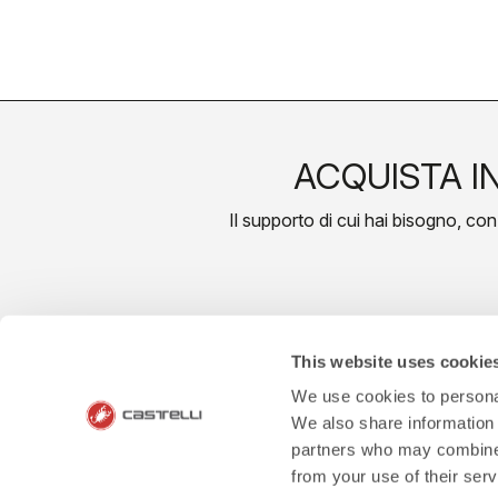
ACQUISTA I
Il supporto di cui hai bisogno, con l
local_s
credit_card
This website uses cookie
We use cookies to personal
SPEDIZIONE EN
We also share information 
PAGAMENTI SICURI E FLESSIBILI
LAVOR
partners who may combine i
from your use of their ser