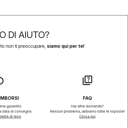
O DI AIUTO?
rto non ti preoccupare,
siamo qui per te!
lay
quiz
RIMBORSI
FAQ
ine garantito
Hai altre domande?
la data di consegna
Nessun problema, abbiamo tutte le risposte!
alità di reso
Clicca qui