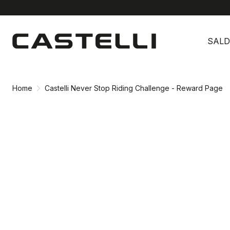
Vai
Vai
al
alla
SALD
contenuto
navigazione
Home
Castelli Never Stop Riding Challenge - Reward Page