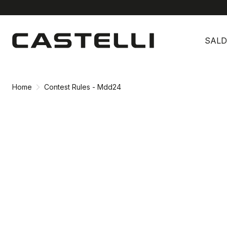
Vai
Vai
al
alla
SALD
contenuto
navigazione
Home
Contest Rules - Mdd24