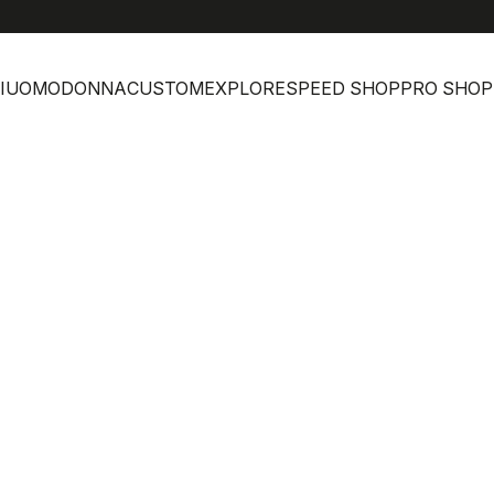
I
UOMO
DONNA
CUSTOM
EXPLORE
SPEED SHOP
PRO SHOP