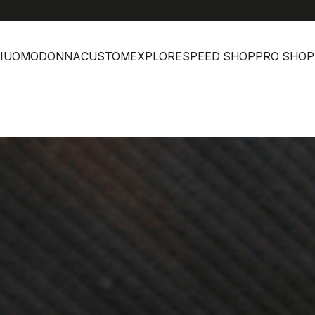
I
UOMO
DONNA
CUSTOM
EXPLORE
SPEED SHOP
PRO SHOP