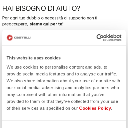
HAI BISOGNO DI AIUTO?
Per ogni tuo dubbio o necessità di supporto non ti
preoccupare,
siamo qui per te!
CONTATTACI
email
Hai una domanda per noi?
This website uses cookies
Contatta il nostro Servizio Clienti
Clicca qui
We use cookies to personalise content and ads, to
RESI E RIMBORSI
provide social media features and to analyse our traffic.
replay
Reso dell'ordine garantito
We also share information about your use of our site with
entro 30 giorni dalla data di consegna
our social media, advertising and analytics partners who
Scopri le modalità di reso
may combine it with other information that you’ve
FAQ
provided to them or that they’ve collected from your use
quiz
Hai altre domande?
of their services as specified on our
Cookies Policy
.
Nessun problema, abbiamo tutte le risposte!
Clicca qui