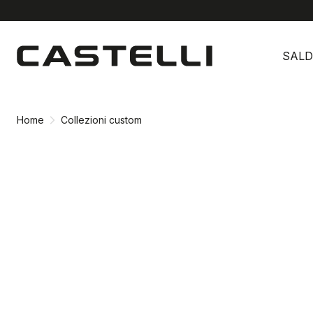
Vai
Vai
al
alla
SALD
contenuto
navigazione
Home
Collezioni custom