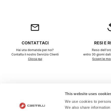
email
rep
CONTATTACI
RESI E 
Hai una domanda per noi?
Reso dell'ord
Contatta il nostro Servizio Clienti
entro 30 giorni dal
Clicca qui
Scopri le mod
This website uses cookie
We use cookies to personal
ACQUISTA I
We also share information 