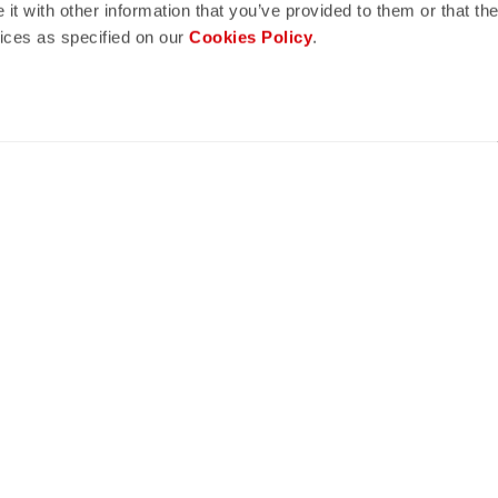
t with other information that you’ve provided to them or that the
a qualità Castelli in ogni dettaglio.
vices as specified on our
Cookies Policy
.
hipping
shield
TRO 3/5 GIORNI
GARANZIA E QUALITA' CASTELLI
ATIVI
zio Clienti
Note Legali