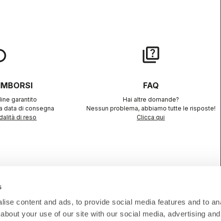
lay
quiz
RIMBORSI
FAQ
ine garantito
Hai altre domande?
la data di consegna
Nessun problema, abbiamo tutte le risposte!
alità di reso
Clicca qui
s
ise content and ads, to provide social media features and to anal
N SICUREZZA
about your use of our site with our social media, advertising and