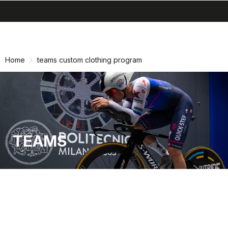
search
menu
shopping_cart
Vai
Vai
al
alla
contenuto
navigazione
Home
teams custom clothing program
TEAMS