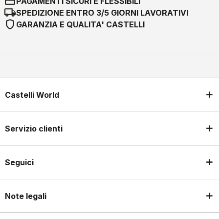
credit_card
PAGAMENTI SICURI E FLESSIBILI
local_shipping
SPEDIZIONE ENTRO 3/5 GIORNI LAVORATIVI
shield
GARANZIA E QUALITA' CASTELLI
Castelli World
Servizio clienti
Seguici
Note legali