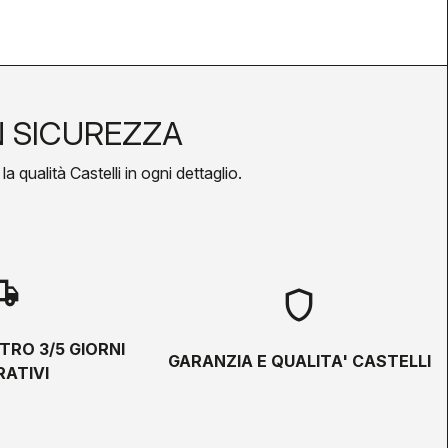
N SICUREZZA
a qualità Castelli in ogni dettaglio.
hipping
shield
TRO 3/5 GIORNI
GARANZIA E QUALITA' CASTELLI
ATIVI