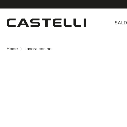
Vai
Vai
al
alla
SALD
contenuto
navigazione
Home
Lavora con noi