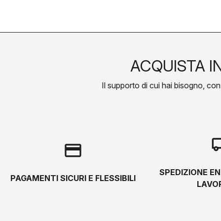
ACQUISTA I
Il supporto di cui hai bisogno, con l
local_s
credit_card
SPEDIZIONE EN
PAGAMENTI SICURI E FLESSIBILI
LAVOR