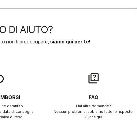
O DI AIUTO?
rto non ti preoccupare,
siamo qui per te!
lay
quiz
RIMBORSI
FAQ
ine garantito
Hai altre domande?
la data di consegna
Nessun problema, abbiamo tutte le risposte!
alità di reso
Clicca qui