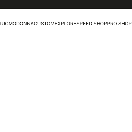
I
UOMO
DONNA
CUSTOM
EXPLORE
SPEED SHOP
PRO SHOP