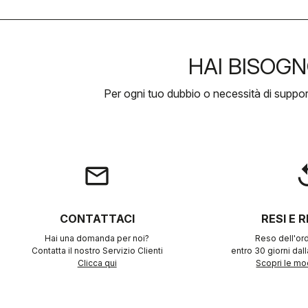
HAI BISOGN
Per ogni tuo dubbio o necessità di suppo
email
rep
CONTATTACI
RESI E 
Hai una domanda per noi?
Reso dell'ord
Contatta il nostro Servizio Clienti
entro 30 giorni dal
Clicca qui
Scopri le mod