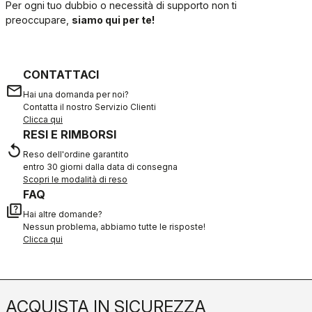
Per ogni tuo dubbio o necessità di supporto non ti
preoccupare,
siamo qui per te!
CONTATTACI
email
Hai una domanda per noi?
Contatta il nostro Servizio Clienti
Clicca qui
RESI E RIMBORSI
replay
Reso dell'ordine garantito
entro 30 giorni dalla data di consegna
Scopri le modalità di reso
FAQ
quiz
Hai altre domande?
Nessun problema, abbiamo tutte le risposte!
Clicca qui
ACQUISTA IN SICUREZZA