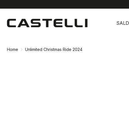
Vai
Vai
al
alla
SALD
contenuto
navigazione
Home
Unlimited Christmas Ride 2024