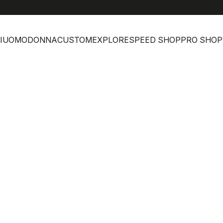
I
UOMO
DONNA
CUSTOM
EXPLORE
SPEED SHOP
PRO SHOP