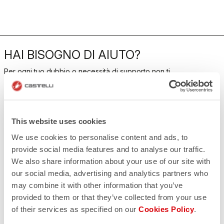
HAI BISOGNO DI AIUTO?
Per ogni tuo dubbio o necessità di supporto non ti
preoccupare,
siamo qui per te!
CONTATTACI
This website uses cookies
email
Hai una domanda per noi?
We use cookies to personalise content and ads, to
Contatta il nostro Servizio Clienti
provide social media features and to analyse our traffic.
Clicca qui
We also share information about your use of our site with
RESI E RIMBORSI
our social media, advertising and analytics partners who
replay
Reso dell'ordine garantito
may combine it with other information that you’ve
entro 30 giorni dalla data di consegna
Scopri le modalità di reso
provided to them or that they’ve collected from your use
FAQ
of their services as specified on our
Cookies Policy
.
quiz
Hai altre domande?