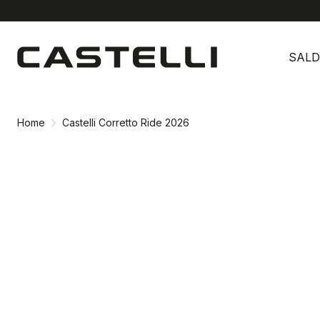
Vai
Vai
al
alla
SALD
contenuto
navigazione
Home
Castelli Corretto Ride 2026