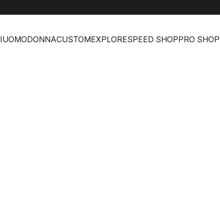
I
UOMO
DONNA
CUSTOM
EXPLORE
SPEED SHOP
PRO SHOP