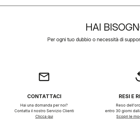
HAI BISOGN
Per ogni tuo dubbio o necessità di suppo
email
rep
CONTATTACI
RESI E 
Hai una domanda per noi?
Reso dell'ord
Contatta il nostro Servizio Clienti
entro 30 giorni dal
Clicca qui
Scopri le mod