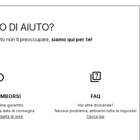
O DI AIUTO?
rto non ti preoccupare,
siamo qui per te!
lay
quiz
RIMBORSI
FAQ
ine garantito
Hai altre domande?
la data di consegna
Nessun problema, abbiamo tutte le risposte!
alità di reso
Clicca qui