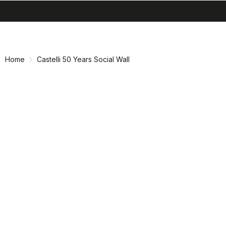
search
menu
shopping_cart
Vai
Vai
al
alla
contenuto
navigazione
Home
Castelli 50 Years Social Wall