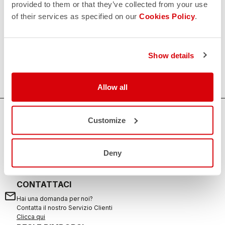
provided to them or that they’ve collected from your use
of their services as specified on our
Cookies Policy
.
Show details
Allow all
HAI BISOGNO DI AIUTO?
Customize
Per ogni tuo dubbio o necessità di supporto non ti
preoccupare,
siamo qui per te!
Deny
CONTATTACI
email
Hai una domanda per noi?
Contatta il nostro Servizio Clienti
Clicca qui