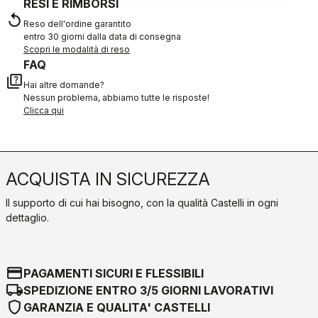
RESI E RIMBORSI
replay
Reso dell'ordine garantito
entro 30 giorni dalla data di consegna
Scopri le modalità di reso
FAQ
quiz
Hai altre domande?
Nessun problema, abbiamo tutte le risposte!
Clicca qui
ACQUISTA IN SICUREZZA
Il supporto di cui hai bisogno, con la qualità Castelli in ogni
dettaglio.
credit_card
PAGAMENTI SICURI E FLESSIBILI
local_shipping
SPEDIZIONE ENTRO 3/5 GIORNI LAVORATIVI
shield
GARANZIA E QUALITA' CASTELLI