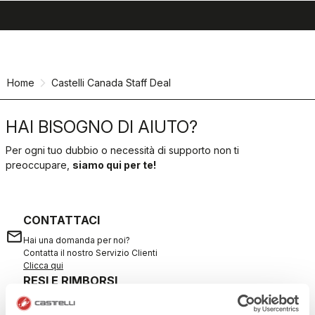
search
menu
shopping_cart
Vai
Vai
al
alla
contenuto
navigazione
Home
Castelli Canada Staff Deal
HAI BISOGNO DI AIUTO?
Per ogni tuo dubbio o necessità di supporto non ti
preoccupare,
siamo qui per te!
CONTATTACI
email
Hai una domanda per noi?
Contatta il nostro Servizio Clienti
Clicca qui
RESI E RIMBORSI
replay
Reso dell'ordine garantito
entro 30 giorni dalla data di consegna