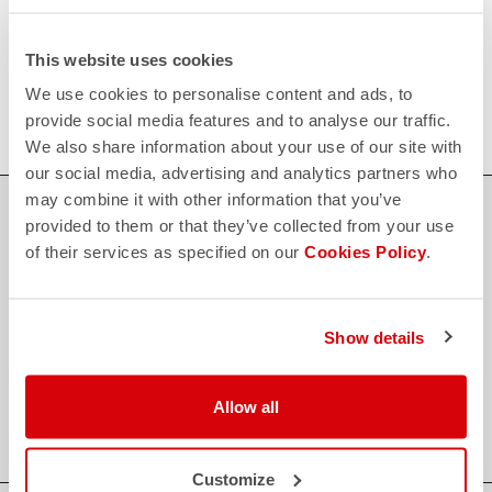
Scopri le modalità di reso
FAQ
This website uses cookies
quiz
Hai altre domande?
Nessun problema, abbiamo tutte le risposte!
We use cookies to personalise content and ads, to
Clicca qui
provide social media features and to analyse our traffic.
We also share information about your use of our site with
our social media, advertising and analytics partners who
may combine it with other information that you’ve
ACQUISTA IN SICUREZZA
provided to them or that they’ve collected from your use
of their services as specified on our
Cookies Policy
.
Il supporto di cui hai bisogno, con la qualità Castelli in ogni
dettaglio.
Show details
credit_card
PAGAMENTI SICURI E FLESSIBILI
local_shipping
SPEDIZIONE ENTRO 3/5 GIORNI LAVORATIVI
Allow all
shield
GARANZIA E QUALITA' CASTELLI
Customize