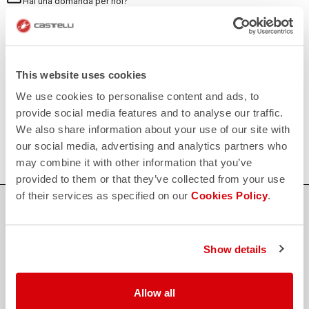
Hai una domanda per noi?
Contatta il nostro Servizio Clienti
Clicca qui
RESI E RIMBORSI
replay
Reso dell'ordine garantito
entro 30 giorni dalla data di consegna
This website uses cookies
Scopri le modalità di reso
We use cookies to personalise content and ads, to
FAQ
provide social media features and to analyse our traffic.
quiz
Hai altre domande?
We also share information about your use of our site with
Nessun problema, abbiamo tutte le risposte!
Clicca qui
our social media, advertising and analytics partners who
may combine it with other information that you’ve
provided to them or that they’ve collected from your use
of their services as specified on our
Cookies Policy
.
ACQUISTA IN SICUREZZA
Il supporto di cui hai bisogno, con la qualità Castelli in ogni
dettaglio.
Show details
Allow all
credit_card
PAGAMENTI SICURI E FLESSIBILI