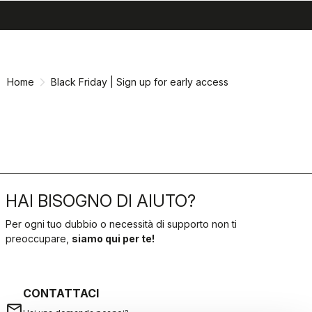
search
menu
shopping_cart
Vai
Vai
al
alla
contenuto
navigazione
Home
Black Friday | Sign up for early access
HAI BISOGNO DI AIUTO?
Per ogni tuo dubbio o necessità di supporto non ti
preoccupare,
siamo qui per te!
CONTATTACI
email