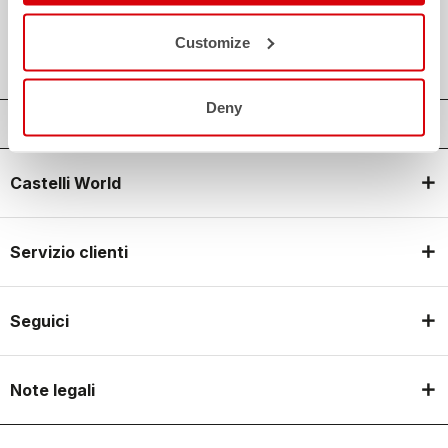
local_shipping
SPEDIZIONE ENTRO 3/5 GIORNI LAVORATIVI
shield
GARANZIA E QUALITA' CASTELLI
Customize
Deny
Castelli World
Servizio clienti
Seguici
Note legali