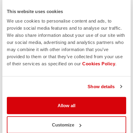
Guarda i prezzi scendere
quando tutti ordinano. Siete
This website uses cookies
una squadra, lavorate
We use cookies to personalise content and ads, to
insieme!
provide social media features and to analyse our traffic.
We also share information about your use of our site with
our social media, advertising and analytics partners who
may combine it with other information that you’ve
IL MIGLIOR PREZZO
provided to them or that they’ve collected from your use
Alla scadenza del negozio
of their services as specified on our
Cookies Policy
.
pagherai il prezzo più
basso in base all'ordine
totale di tutti. Più ordini =
Prezzi più bassi
Show details
Allow all
Customize