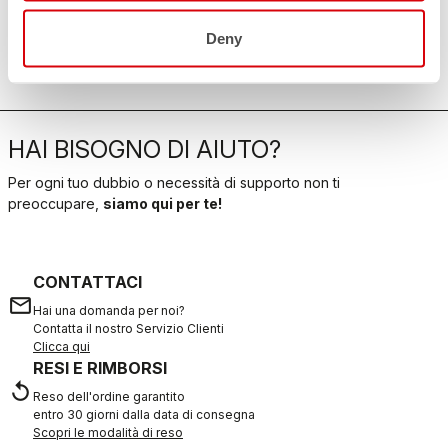
CONDIVIDI IL NEGOZIO
Deny
HAI BISOGNO DI AIUTO?
Per ogni tuo dubbio o necessità di supporto non ti
preoccupare,
siamo qui per te!
CONTATTACI
email
Hai una domanda per noi?
Contatta il nostro Servizio Clienti
Clicca qui
RESI E RIMBORSI
replay
Reso dell'ordine garantito
entro 30 giorni dalla data di consegna
Scopri le modalità di reso