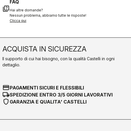
FAQ
quiz
Hai altre domande?
Nessun problema, abbiamo tutte le risposte!
Clicca qui
ACQUISTA IN SICUREZZA
Il supporto di cui hai bisogno, con la qualità Castelli in ogni
dettaglio.
credit_card
PAGAMENTI SICURI E FLESSIBILI
local_shipping
SPEDIZIONE ENTRO 3/5 GIORNI LAVORATIVI
shield
GARANZIA E QUALITA' CASTELLI