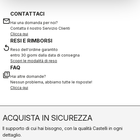
CONTATTACI
email
Hai una domanda per noi?
Contatta il nostro Servizio Clienti
Clicca qui
RESI E RIMBORSI
replay
Reso dell'ordine garantito
entro 30 giorni dalla data di consegna
Scopri le modalità di reso
FAQ
quiz
Hai altre domande?
Nessun problema, abbiamo tutte le risposte!
Clicca qui
ACQUISTA IN SICUREZZA
Il supporto di cui hai bisogno, con la qualità Castelli in ogni
dettaglio.