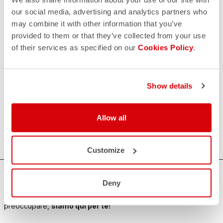
our social media, advertising and analytics partners who
may combine it with other information that you’ve
provided to them or that they’ve collected from your use
of their services as specified on our
Cookies Policy
.
Show details
Allow all
Customize
HAI BISOGNO DI AIUTO?
Deny
Per ogni tuo dubbio o necessità di supporto non ti
preoccupare,
siamo qui per te!