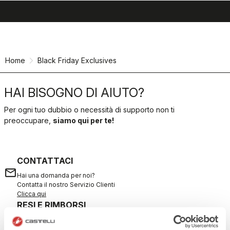
search
menu
shopping_cart
Vai
Vai
al
alla
contenuto
navigazione
Home
Black Friday Exclusives
HAI BISOGNO DI AIUTO?
Per ogni tuo dubbio o necessità di supporto non ti
preoccupare,
siamo qui per te!
CONTATTACI
email
Hai una domanda per noi?
Contatta il nostro Servizio Clienti
Clicca qui
RESI E RIMBORSI
replay
Reso dell'ordine garantito
entro 30 giorni dalla data di consegna