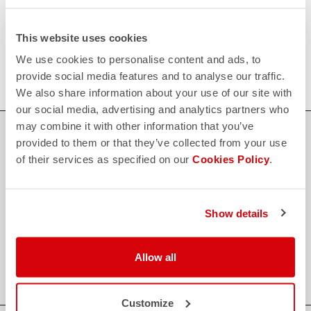
Scopri le modalità di reso
FAQ
This website uses cookies
quiz
Hai altre domande?
Nessun problema, abbiamo tutte le risposte!
We use cookies to personalise content and ads, to
Clicca qui
provide social media features and to analyse our traffic.
We also share information about your use of our site with
our social media, advertising and analytics partners who
may combine it with other information that you’ve
ACQUISTA IN SICUREZZA
provided to them or that they’ve collected from your use
of their services as specified on our
Cookies Policy
.
Il supporto di cui hai bisogno, con la qualità Castelli in ogni
dettaglio.
Show details
credit_card
PAGAMENTI SICURI E FLESSIBILI
local_shipping
SPEDIZIONE ENTRO 3/5 GIORNI LAVORATIVI
Allow all
shield
GARANZIA E QUALITA' CASTELLI
Customize