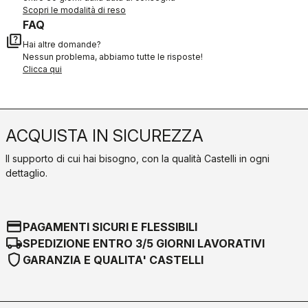
Scopri le modalità di reso
FAQ
quiz
Hai altre domande?
Nessun problema, abbiamo tutte le risposte!
Clicca qui
ACQUISTA IN SICUREZZA
Il supporto di cui hai bisogno, con la qualità Castelli in ogni
dettaglio.
credit_card
PAGAMENTI SICURI E FLESSIBILI
local_shipping
SPEDIZIONE ENTRO 3/5 GIORNI LAVORATIVI
shield
GARANZIA E QUALITA' CASTELLI