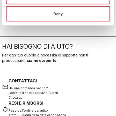
Deny
HAI BISOGNO DI AIUTO?
Per ogni tuo dubbio o necessità di supporto non ti
preoccupare,
siamo qui per te!
CONTATTACI
email
Hai una domanda per noi?
Contatta il nostro Servizio Clienti
Clicca qui
RESI E RIMBORSI
replay
Reso dell'ordine garantito
entro 30 giorni dalla data di consegna