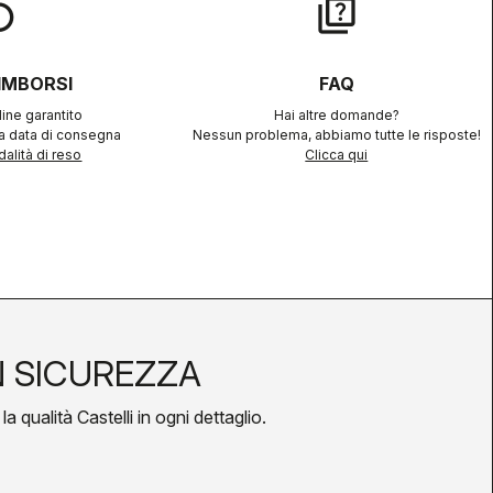
lay
quiz
RIMBORSI
FAQ
ine garantito
Hai altre domande?
la data di consegna
Nessun problema, abbiamo tutte le risposte!
alità di reso
Clicca qui
N SICUREZZA
a qualità Castelli in ogni dettaglio.