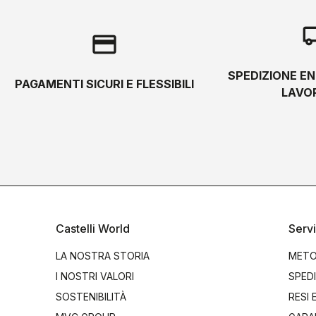
local_s
credit_card
SPEDIZIONE EN
PAGAMENTI SICURI E FLESSIBILI
LAVOR
Castelli World
Servi
LA NOSTRA STORIA
METO
I NOSTRI VALORI
SPEDI
SOSTENIBILITÀ
RESI 