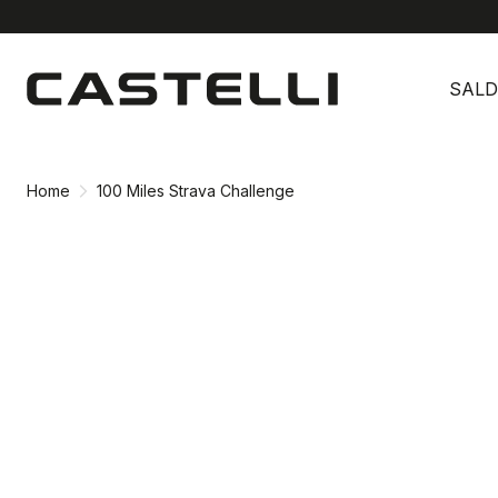
Vai
Vai
al
alla
SALD
contenuto
navigazione
Home
100 Miles Strava Challenge