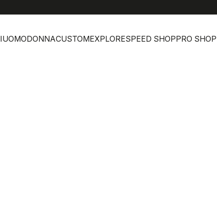
I
UOMO
DONNA
CUSTOM
EXPLORE
SPEED SHOP
PRO SHOP