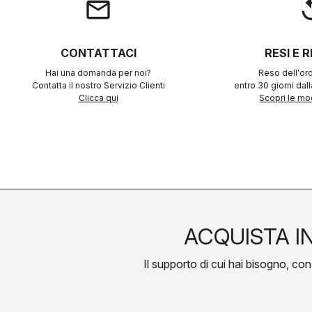
email
rep
CONTATTACI
RESI E 
Hai una domanda per noi?
Reso dell'ord
Contatta il nostro Servizio Clienti
entro 30 giorni dal
Clicca qui
Scopri le mod
ACQUISTA I
Il supporto di cui hai bisogno, con l