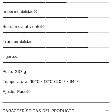
Impermeabilidad
info
Resistencia al viento
info
Transpirabilidad
Ligereza
Peso:
237
g
Temperatura:
10°C - 18°C / 50°F - 64°F
Ajuste:
Race
info
CARACTERÍSTICAS DEL PRODUCTO