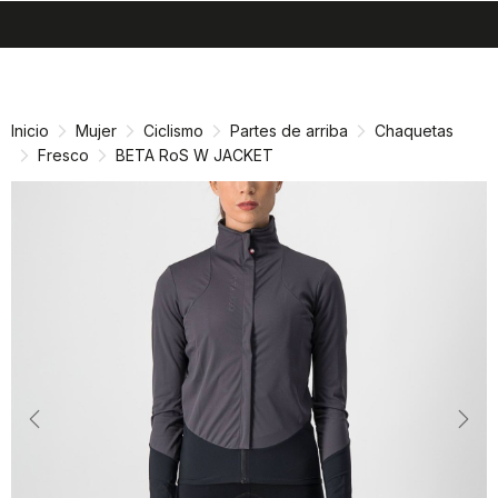
search
menu
shopping_cart
Ir
Saltar
al
a
contenido
la
Inicio
Mujer
Ciclismo
Partes de arriba
Chaquetas
navegación
Fresco
BETA RoS W JACKET
Previous
Nex