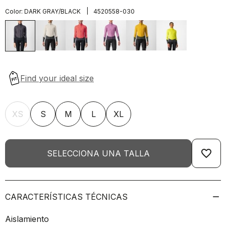
|
Color:
DARK GRAY/BLACK
4520558-030
XS
S
M
L
XL
favorite_border
SELECCIONA UNA TALLA
CARACTERÍSTICAS TÉCNICAS
Aislamiento