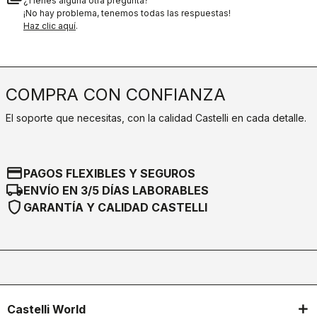
¿Tienes alguna otra pregunta?
¡No hay problema, tenemos todas las respuestas!
Haz clic aquí
.
COMPRA CON CONFIANZA
El soporte que necesitas, con la calidad Castelli en cada detalle.
credit_card
PAGOS FLEXIBLES Y SEGUROS
local_shipping
ENVÍO EN 3/5 DÍAS LABORABLES
shield
GARANTÍA Y CALIDAD CASTELLI
Castelli World