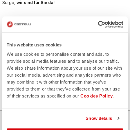
Sorge,
wir sind für Sie da!
KONTAKT
email
Haben Sie eine Frage an uns?
Kontaktieren Sie unseren Kundenservice
Klicken Sie hier
.
This website uses cookies
RÜCKSENDUNGEN UND ERSTATTUNGEN
We use cookies to personalise content and ads, to
replay
Rückgabe der Bestellung garantiert
provide social media features and to analyse our traffic.
innerhalb von 30 Tagen nach der Lieferung
We also share information about your use of our site with
Entdecken Sie die Rückgabebedingungen
FAQ
our social media, advertising and analytics partners who
quiz
may combine it with other information that you’ve
Haben Sie noch weitere Fragen?
provided to them or that they’ve collected from your use
Kein Problem, wir haben alle Antworten!
Klicken Sie hier
.
of their services as specified on our
Cookies Policy
.
Show details
SICHER EINKAUFEN