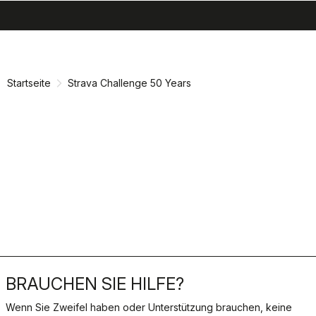
search
menu
shopping_cart
Zu
Zu
Inhalt
Navigation
springen
springen
Startseite
Strava Challenge 50 Years
BRAUCHEN SIE HILFE?
Wenn Sie Zweifel haben oder Unterstützung brauchen, keine