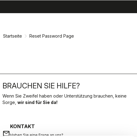
search
menu
shopping_cart
Zu
Zu
Inhalt
Navigation
springen
springen
Startseite
Reset Password Page
BRAUCHEN SIE HILFE?
Wenn Sie Zweifel haben oder Unterstützung brauchen, keine
Sorge,
wir sind für Sie da!
KONTAKT
email
Haben Sie eine Frage an uns?