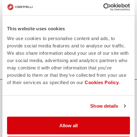
Kontaktieren Sie unseren Kundenservice
Klicken Sie hier
.
RÜCKSENDUNGEN UND ERSTATTUNGEN
replay
Rückgabe der Bestellung garantiert
This website uses cookies
innerhalb von 30 Tagen nach der Lieferung
Entdecken Sie die Rückgabebedingungen
We use cookies to personalise content and ads, to
FAQ
provide social media features and to analyse our traffic.
quiz
Haben Sie noch weitere Fragen?
We also share information about your use of our site with
Kein Problem, wir haben alle Antworten!
our social media, advertising and analytics partners who
Klicken Sie hier
.
may combine it with other information that you’ve
provided to them or that they’ve collected from your use
of their services as specified on our
Cookies Policy
.
SICHER EINKAUFEN
Der Support, den du brauchst, mit Castelli Qualität in jedem Detail.
Show details
credit_card
FLEXIBLE UND SICHERE ZAHLUNGEN
Allow all
local_shipping
VERSAND IN 3/5 ARBEITSTAGEN