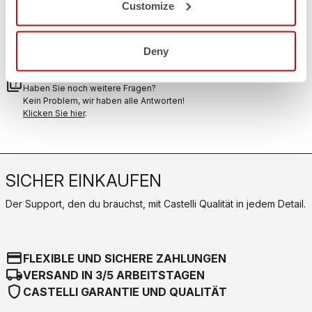
Customize
RÜCKSENDUNGEN UND ERSTATTUNGEN
replay
Rückgabe der Bestellung garantiert
innerhalb von 30 Tagen nach der Lieferung
Deny
Entdecken Sie die Rückgabebedingungen
FAQ
quiz
Haben Sie noch weitere Fragen?
Kein Problem, wir haben alle Antworten!
Klicken Sie hier
.
SICHER EINKAUFEN
Der Support, den du brauchst, mit Castelli Qualität in jedem Detail.
credit_card
FLEXIBLE UND SICHERE ZAHLUNGEN
local_shipping
VERSAND IN 3/5 ARBEITSTAGEN
shield
CASTELLI GARANTIE UND QUALITÄT