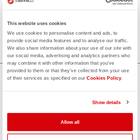
• Leg portion constructed with engineered grooved
Lycra® to help detach airflow.
This website uses cookies
80€/piece. Minimum order: 10 pieces.
We use cookies to personalise content and ads, to
provide social media features and to analyse our traffic.
Do you need more information? Contact us at
We also share information about your use of our site with
info@castelli-cycling.com
our social media, advertising and analytics partners who
may combine it with other information that you’ve
provided to them or that they’ve collected from your use
BRAUCHEN SIE HILFE?
of their services as specified on our
Cookies Policy
.
Wenn Sie Zweifel haben oder Unterstützung brauchen, keine
Sorge,
wir sind für Sie da!
Show details
KONTAKT
Allow all
email
Haben Sie eine Frage an uns?
Kontaktieren Sie unseren Kundenservice
Klicken Sie hier
.