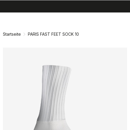
search
menu
shopping_cart
Zu
Zu
Inhalt
Navigation
springen
springen
Startseite
PARIS FAST FEET SOCK 10