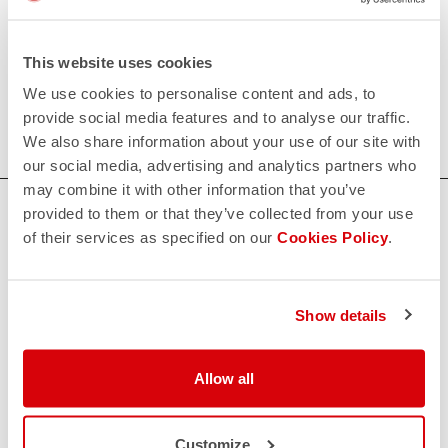
request;
This website uses cookies
200€/piece. Minimum order: 10 pieces.
We use cookies to personalise content and ads, to
Do you need more information? Contact us at
provide social media features and to analyse our traffic.
info@castelli-cycling.com
We also share information about your use of our site with
our social media, advertising and analytics partners who
may combine it with other information that you’ve
BRAUCHEN SIE HILFE?
provided to them or that they’ve collected from your use
of their services as specified on our
Cookies Policy
.
Wenn Sie Zweifel haben oder Unterstützung brauchen, keine
Sorge,
wir sind für Sie da!
Show details
KONTAKT
email
Allow all
Haben Sie eine Frage an uns?
Kontaktieren Sie unseren Kundenservice
Klicken Sie hier
.
RÜCKSENDUNGEN UND ERSTATTUNGEN
Customize