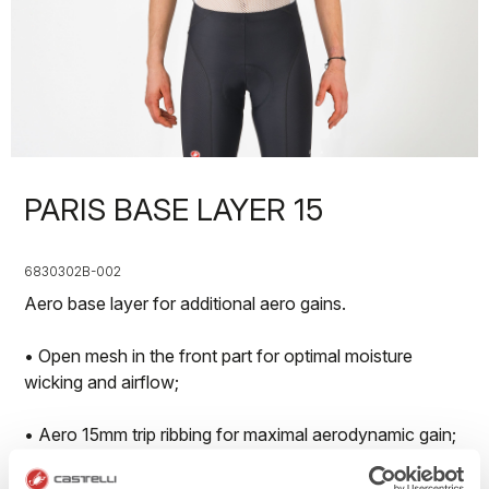
PARIS BASE LAYER 15
6830302B-002
Aero base layer for additional aero gains.
• Open mesh in the front part for optimal moisture
wicking and airflow;
• Aero 15mm trip ribbing for maximal aerodynamic gain;
• Available in long sleeve, shorts leeve and sleveless on