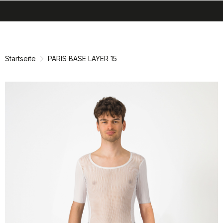
search
menu
shopping_cart
Zu
Zu
Inhalt
Navigation
springen
springen
Startseite
PARIS BASE LAYER 15