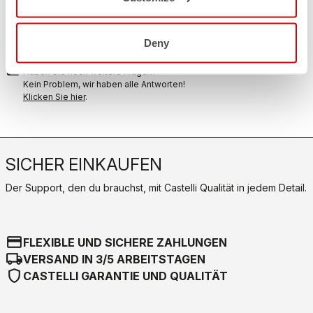
replay
Rückgabe der Bestellung garantiert
innerhalb von 30 Tagen nach der Lieferung
Entdecken Sie die Rückgabebedingungen
Deny
FAQ
quiz
Haben Sie noch weitere Fragen?
Kein Problem, wir haben alle Antworten!
Klicken Sie hier
.
SICHER EINKAUFEN
Der Support, den du brauchst, mit Castelli Qualität in jedem Detail.
credit_card
FLEXIBLE UND SICHERE ZAHLUNGEN
local_shipping
VERSAND IN 3/5 ARBEITSTAGEN
shield
CASTELLI GARANTIE UND QUALITÄT