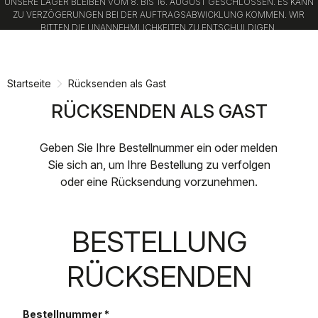
UNSERE LAGER BLEIBEN VOM 8. BIS 16. AUGUST GESCHLOSSEN. ES KANN
ZU VERZÖGERUNGEN BEI DER AUFTRAGSABWICKLUNG KOMMEN. WIR
BITTEN DIE UNANNEHMLICHKEITEN ZU ENTSCHULDIGEN.
Zu
Zu
Inhalt
Navigation
springen
springen
Startseite
Rücksenden als Gast
RÜCKSENDEN ALS GAST
Geben Sie Ihre Bestellnummer ein oder melden
Sie sich an, um Ihre Bestellung zu verfolgen
oder eine Rücksendung vorzunehmen.
BESTELLUNG
RÜCKSENDEN
Bestellnummer
*