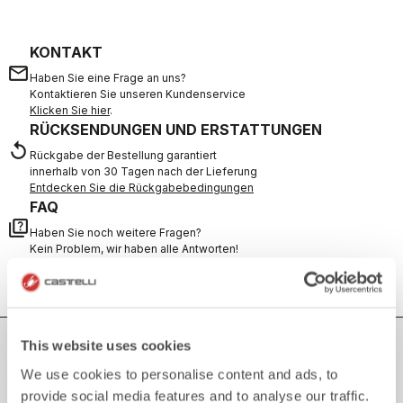
KONTAKT
email
Haben Sie eine Frage an uns?
Kontaktieren Sie unseren Kundenservice
Klicken Sie hier
.
RÜCKSENDUNGEN UND ERSTATTUNGEN
replay
Rückgabe der Bestellung garantiert
innerhalb von 30 Tagen nach der Lieferung
Entdecken Sie die Rückgabebedingungen
FAQ
quiz
Haben Sie noch weitere Fragen?
Kein Problem, wir haben alle Antworten!
Klicken Sie hier
.
This website uses cookies
SICHER EINKAUFEN
We use cookies to personalise content and ads, to
Der Support, den du brauchst, mit Castelli Qualität in jedem Detail.
provide social media features and to analyse our traffic.