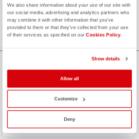
We also share information about your use of our site with
our social media, advertising and analytics partners who
credit_card
FLEXIBLE UND SICHERE ZAHLUNGEN
may combine it with other information that you’ve
local_shipping
VERSAND IN 3/5 ARBEITSTAGEN
provided to them or that they’ve collected from your use
shield
CASTELLI GARANTIE UND QUALITÄT
of their services as specified on our
Cookies Policy
.
Show details
WERDEN SIE TEIL DER CASTELLI-WELT
Seien Sie der Erste, der über besondere Neuigkeiten von
Castelli World
Allow all
Vorname
Customize
Deny
Nachname