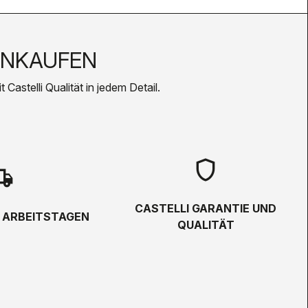
INKAUFEN
Castelli Qualität in jedem Detail.
shield
hipping
CASTELLI GARANTIE UND
5 ARBEITSTAGEN
QUALITÄT