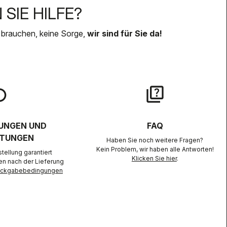
SIE HILFE?
 brauchen, keine Sorge,
wir sind für Sie da!
lay
quiz
UNGEN UND
FAQ
TUNGEN
Haben Sie noch weitere Fragen?
Kein Problem, wir haben alle Antworten!
ellung garantiert
Klicken Sie hier
.
en nach der Lieferung
Rückgabebedingungen