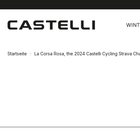
Zu
Zu
Inhalt
Navigation
WINT
springen
springen
Startseite
La Corsa Rosa, the 2024 Castelli Cycling Strava Ch