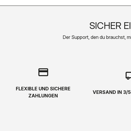
SICHER E
Der Support, den du brauchst, mit 
credit_card
local_s
FLEXIBLE UND SICHERE
VERSAND IN 3/
ZAHLUNGEN