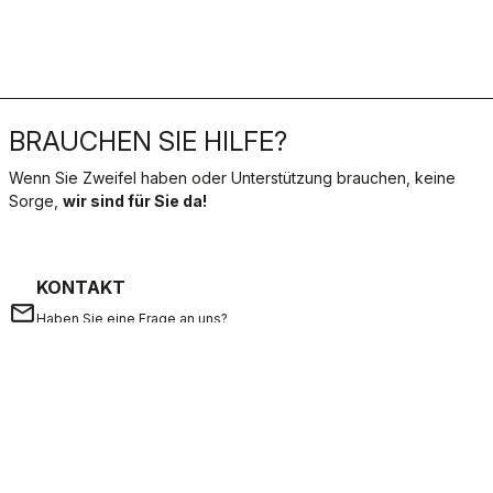
BRAUCHEN SIE HILFE?
Wenn Sie Zweifel haben oder Unterstützung brauchen, keine
Sorge,
wir sind für Sie da!
KONTAKT
email
Haben Sie eine Frage an uns?
Kontaktieren Sie unseren Kundenservice
Klicken Sie hier
.
RÜCKSENDUNGEN UND ERSTATTUNGEN
replay
Rückgabe der Bestellung garantiert
innerhalb von 30 Tagen nach der Lieferung
Entdecken Sie die Rückgabebedingungen
FAQ