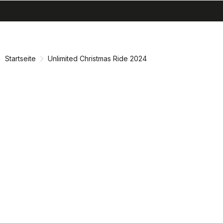
search
menu
shopping_cart
Zu
Zu
Inhalt
Navigation
springen
springen
Startseite
Unlimited Christmas Ride 2024