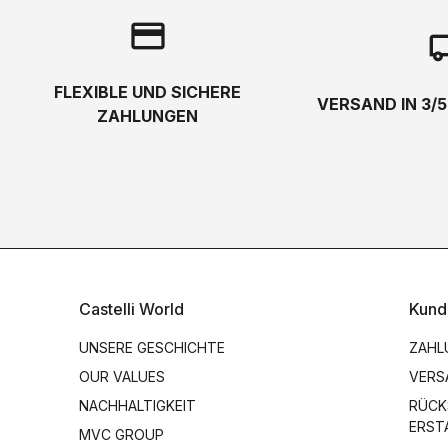
credit_card
local_s
FLEXIBLE UND SICHERE
VERSAND IN 3/
ZAHLUNGEN
Castelli World
Kund
UNSERE GESCHICHTE
ZAHL
OUR VALUES
VERS
NACHHALTIGKEIT
RÜCK
ERST
MVC GROUP