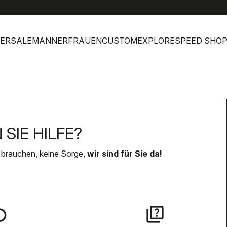
help
Kund
ERSALE
MÄNNER
FRAUEN
CUSTOM
EXPLORE
SPEED SHO
SIE HILFE?
 brauchen, keine Sorge,
wir sind für Sie da!
lay
quiz