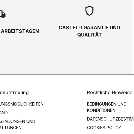
shield
hipping
CASTELLI GARANTIE UND
5 ARBEITSTAGEN
QUALITÄT
enbetreuung
Rechtliche Hinweise
UNGSMÖGLICHKEITEN
BEDINGUNGEN UND
KONDITIONEN
AND
DATENSCHUTZBESTI
SENDUNGEN UND
ATTUNGEN
COOKIES POLICY