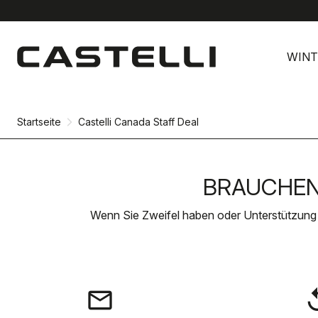
Zu
Zu
Inhalt
Navigation
WINT
springen
springen
Startseite
Castelli Canada Staff Deal
BRAUCHEN 
Wenn Sie Zweifel haben oder Unterstützung
email
rep