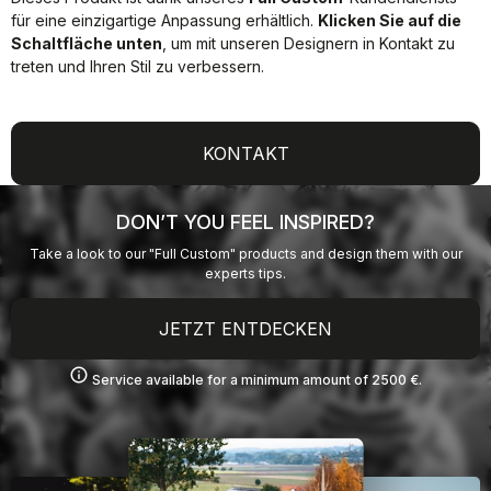
für eine einzigartige Anpassung erhältlich.
Klicken Sie auf die
Schaltfläche unten
, um mit unseren Designern in Kontakt zu
treten und Ihren Stil zu verbessern.
KONTAKT
DON’T YOU FEEL INSPIRED?
Take a look to our "Full Custom" products and design them with our
experts tips.
JETZT ENTDECKEN
info
Service available for a minimum amount of 2500 €.