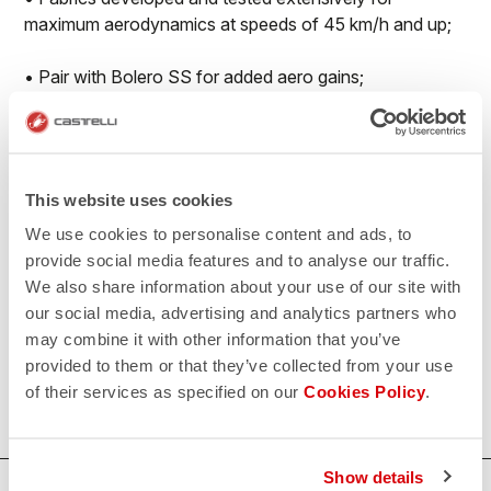
maximum aerodynamics at speeds of 45 km/h and up;
• Pair with Bolero SS for added aero gains;
• Reduced seaming for maximum aerodynamics;
• No-sew race number window to prevent number
This website uses cookies
flapping in the wind;
We use cookies to personalise content and ads, to
• Extra-long legs with flat leg endings with PU grip
provide social media features and to analyse our traffic.
elastic on the inside
We also share information about your use of our site with
our social media, advertising and analytics partners who
500€/piece. Minimum order: 10 pieces.
may combine it with other information that you’ve
provided to them or that they’ve collected from your use
Do you need more information? Contact us at
of their services as specified on our
Cookies Policy
.
info@castelli-cycling.com
Show details