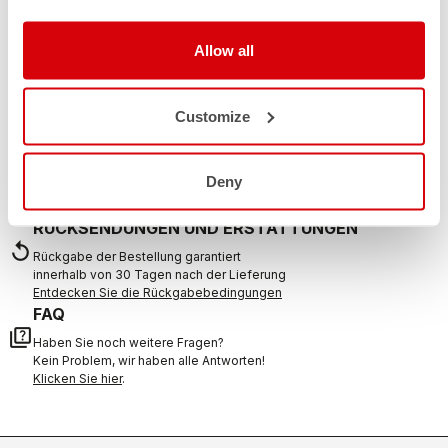
BRAUCHEN SIE HILFE?
Wenn Sie Zweifel haben oder Unterstützung brauchen, keine
Allow all
Sorge,
wir sind für Sie da!
Customize
KONTAKT
email
Haben Sie eine Frage an uns?
Deny
Kontaktieren Sie unseren Kundenservice
Klicken Sie hier
.
RÜCKSENDUNGEN UND ERSTATTUNGEN
replay
Rückgabe der Bestellung garantiert
innerhalb von 30 Tagen nach der Lieferung
Entdecken Sie die Rückgabebedingungen
FAQ
quiz
Haben Sie noch weitere Fragen?
Kein Problem, wir haben alle Antworten!
Klicken Sie hier
.