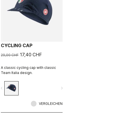
CYCLING CAP
17,40 CHF
29,00 CHF
A classic cycling cap with classic
Team Italia design.
vigate_before
navigate_next
VERGLEICHEN