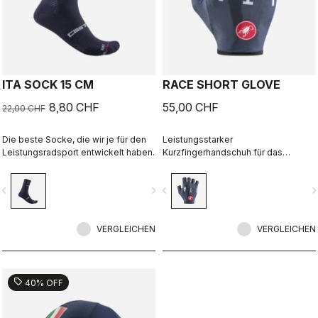
ITA SOCK 15 CM
RACE SHORT GLOVE
8,80 CHF
55,00 CHF
22,00 CHF
Die beste Socke, die wir je für den
Leistungsstarker
Leistungsradsport entwickelt haben.
Kurzfingerhandschuh für das
Radfahren im Sommer
vigate_before
navigate_next
navigate_before
navigate_n
VERGLEICHEN
VERGLEICHEN
sell
40% OFF