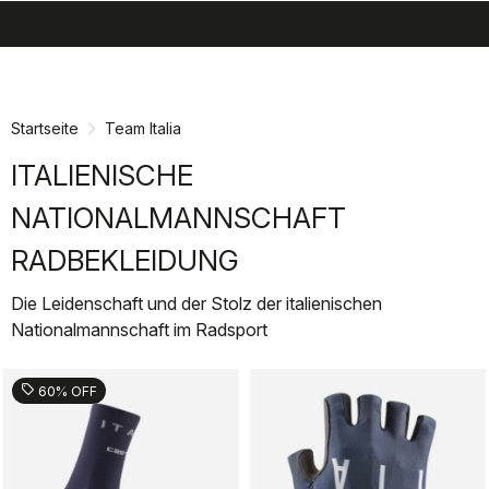
search
menu
shopping_cart
Zu
Zu
Inhalt
Navigation
springen
springen
Startseite
Team Italia
ITALIENISCHE
NATIONALMANNSCHAFT
RADBEKLEIDUNG
Die Leidenschaft und der Stolz der italienischen
Nationalmannschaft im Radsport
sell
60% OFF