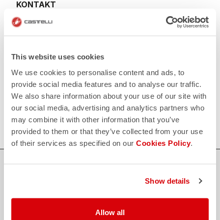
KONTAKT
email
Haben Sie eine Frage an uns?
Kontaktieren Sie unseren Kundenservice
Klicken Sie hier
.
RÜCKSENDUNGEN UND ERSTATTUNGEN
replay
This website uses cookies
Rückgabe der Bestellung garantiert
innerhalb von 30 Tagen nach der Lieferung
We use cookies to personalise content and ads, to
Entdecken Sie die Rückgabebedingungen
provide social media features and to analyse our traffic.
FAQ
We also share information about your use of our site with
quiz
Haben Sie noch weitere Fragen?
our social media, advertising and analytics partners who
Kein Problem, wir haben alle Antworten!
may combine it with other information that you’ve
Klicken Sie hier
.
provided to them or that they’ve collected from your use
of their services as specified on our
Cookies Policy
.
SICHER EINKAUFEN
Show details
Der Support, den du brauchst, mit Castelli Qualität in jedem Detail.
Allow all