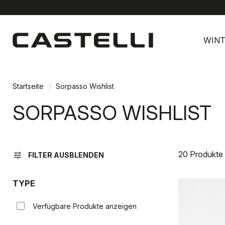
Zu
Zu
Inhalt
Navigation
WINT
springen
springen
Startseite
Sorpasso Wishlist
SORPASSO WISHLIST
20 Produkte
tune
FILTER AUSBLENDEN
TYPE
Verfügbare Produkte anzeigen