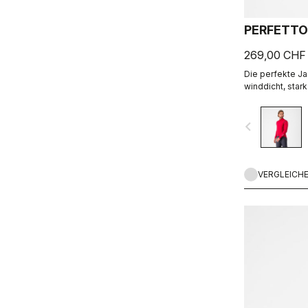
PERFETTO
269,00 CHF
Die perfekte Ja
winddicht, sta
Passform mit h
dank Polartec® 
navigate_before
VERGLEICH