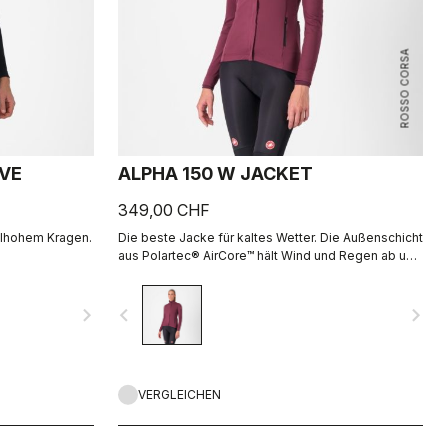
ROSSO CORSA
EVE
ALPHA 150 W JACKET
349,00 CHF
elhohem Kragen.
Die beste Jacke für kaltes Wetter. Die Außenschicht
aus Polartec® AirCore™ hält Wind und Regen ab und
ist gleichzeitig sehr atmungsaktiv. Innen sorgt
Polartec® Alpha™ für Isolation.
navigate_next
navigate_before
navigate_next
VERGLEICHEN