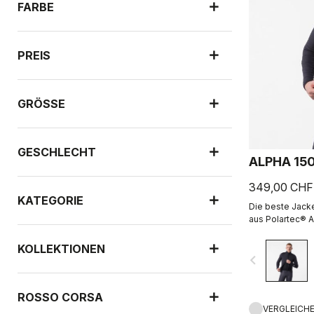
FARBE
PREIS
GRÖSSE
GESCHLECHT
ALPHA 15
349,00 CHF
KATEGORIE
Die beste Jacke
aus Polartec® A
ist gleichzeitig
Polartec® Alpha™
KOLLEKTIONEN
navigate_before
ROSSO CORSA
VERGLEICH