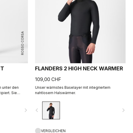
ROSSO CORSA
HT
FLANDERS 2 HIGH NECK WARMER
109,00 CHF
n unter den
Unser wärmstes Baselayer mit integriertem
piert. Sie
nahtlosem Halswärmer.
hen, warmen und
aterial mit der
navigate_next
navigate_before
navigate_next
tra Dry im
eln. Dazu
nd unser
Sitzpolster für
VERGLEICHEN