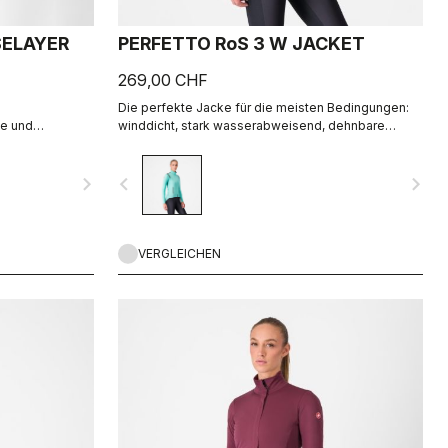
SELAYER
PERFETTO RoS 3 W JACKET
269,00 CHF
Die perfekte Jacke für die meisten Bedingungen:
me und
winddicht, stark wasserabweisend, dehnbare
 Tagen, damit
Passform mit herausragender Atmungsaktivität
dank Polartec® AirCore™-Stoff.
navigate_next
navigate_before
navigate_next
VERGLEICHEN