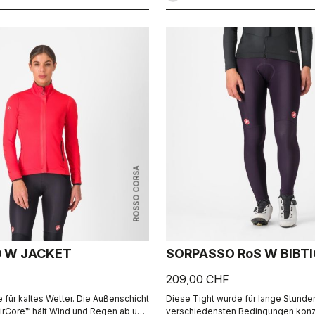
ROSSO CORSA
0 W JACKET
SORPASSO RoS W BIBT
209,00 CHF
 für kaltes Wetter. Die Außenschicht
Diese Tight wurde für lange Stunde
irCore™ hält Wind und Regen ab und
verschiedensten Bedingungen konzi