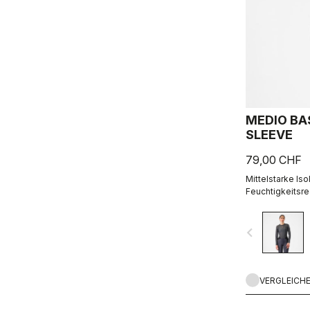
MEDIO BA
SLEEVE
79,00 CHF
Mittelstarke Is
Feuchtigkeitsre
navigate_before
VERGLEICH