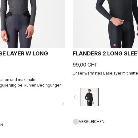
SE LAYER W LONG
FLANDERS 2 LONG SLE
99,00 CHF
Unser wärmstes Baselayer mit mitt
olation und maximale
gulierung bei kühlen Bedingungen.
navigate_before
navigate_next
VERGLEICHEN
EN