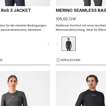
 RoS 3 JACKET
MERINO SEAMLESS BA
105,00 CHF
cke für die meisten Bedingungen:
Nahtloser Komfort mit einer leichten
rk wasserabweisend, dehnbare
Merinowollmischung. Ideal für Wär
erausragender Atmungsaktivität
Feuchtigkeitsmanagement an kalten
AirCore™-Stoff.
Sie sich wohl fühlen.
navigate_next
navigate_before
EN
VERGLEICHEN