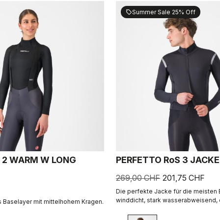
Summer Sale 25% Off
sell
 2 WARM W LONG
PERFETTO RoS 3 JACK
269,00 CHF
201,75 CHF
Die perfekte Jacke für die meisten
winddicht, stark wasserabweisend,
 Baselayer mit mittelhohem Kragen.
Passform mit herausragender Atmun
dank Polartec® AirCore™-Stoff.