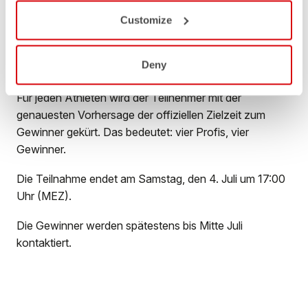
Cooper und Frederic Funk bei der Challenge Roth sein
Customize
werden? Gib deine Tipps ab und sichere dir die Chance,
1 von 4 Free Sanremo 3 Triathlonanzügen zu
Deny
gewinnen.
Für jeden Athleten wird der Teilnehmer mit der
genauesten Vorhersage der offiziellen Zielzeit zum
Gewinner gekürt. Das bedeutet: vier Profis, vier
Gewinner.
Die Teilnahme endet am Samstag, den 4. Juli um 17:00
Uhr (MEZ).
Die Gewinner werden spätestens bis Mitte Juli
kontaktiert.