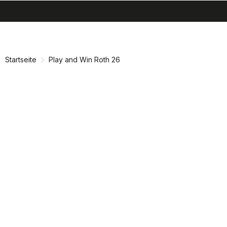
search
menu
shopping_cart
Zu
Zu
Inhalt
Navigation
springen
springen
Startseite
Play and Win Roth 26