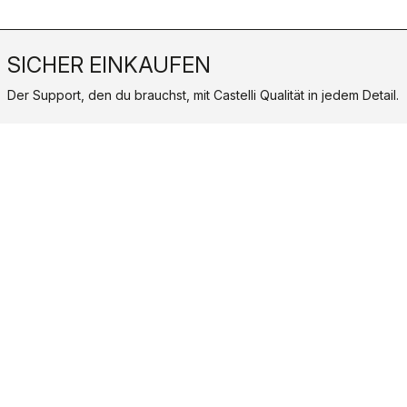
SICHER EINKAUFEN
Der Support, den du brauchst, mit Castelli Qualität in jedem Detail.
credit_card
FLEXIBLE UND SICHERE ZAHLUNGEN
local_shipping
VERSAND IN 3/5 ARBEITSTAGEN
shield
CASTELLI GARANTIE UND QUALITÄT
Castelli World
Kundenbetreuung