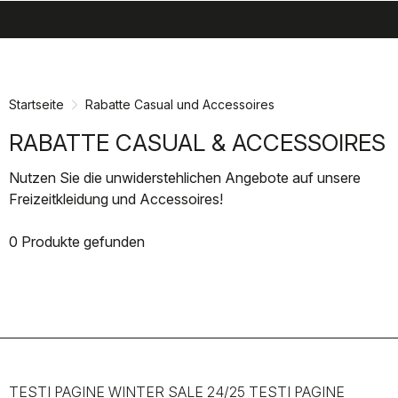
search
menu
shopping_cart
Zu
Zu
Inhalt
Navigation
springen
springen
Startseite
Rabatte Casual und Accessoires
RABATTE CASUAL & ACCESSOIRES
Nutzen Sie die unwiderstehlichen Angebote auf unsere
Freizeitkleidung und Accessoires!
0 Produkte gefunden
TESTI PAGINE WINTER SALE 24/25 TESTI PAGINE