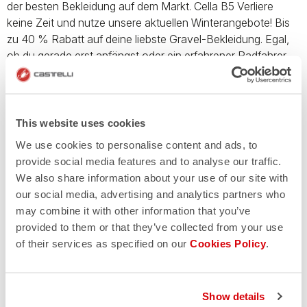
der besten Bekleidung auf dem Markt. Cella B5 Verliere
keine Zeit und nutze unsere aktuellen Winterangebote! Bis
zu 40 % Rabatt auf deine liebste Gravel-Bekleidung. Egal,
ob du gerade erst anfängst oder ein erfahrener Radfahrer
bist – jetzt gibt es keine Ausreden mehr. Gönn dir ein neues
Castelli Kit und erlebe unvergessliche Gravel-Abenteuer mit
der besten Bekleidung auf dem Markt. Cella B5 Verliere
keine Zeit und nutze unsere aktuellen Winterangebote! Bis
This website uses cookies
zu 40 % Rabatt auf deine liebste Gravel-Bekleidung. Egal,
We use cookies to personalise content and ads, to
ob du gerade erst anfängst oder ein erfahrener Radfahrer
provide social media features and to analyse our traffic.
bist – jetzt gibt es keine Ausreden mehr. Gönn dir ein neues
We also share information about your use of our site with
Castelli Kit und erlebe unvergessliche Gravel-Abenteuer mit
our social media, advertising and analytics partners who
der besten Bekleidung auf dem Markt. Cella B5 Selezione
may combine it with other information that you’ve
copiata negli appunti Edoardo Lazzarotto si trova nel foglio
provided to them or that they’ve collected from your use
attivo Foglio CASUAL & ACCESSORIES PAGE attivato.
of their services as specified on our
Cookies Policy
.
1001 righe, 26 colonne. Anteprima della tabella chiusa.
Verschwende keine Zeit und nutze unsere aktuellen
Winterangebote! Bis zu 40 % Rabatt auf deine Lieblings-
Show details
Casual-Bekleidung und die perfekten Accessoires für jede