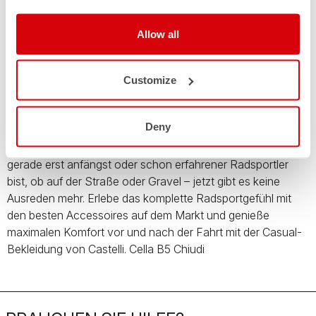
Saison. Egal, ob du gerade erst anfängst oder schon
erfahrener Radsportler bist, ob auf der Straße oder Gravel –
Allow all
jetzt gibt es keine Ausreden mehr. Erlebe das komplette
Radsportgefühl mit den besten Accessoires auf dem Markt
und genieße maximalen Komfort vor und nach der Fahrt mit
Customize
der Casual-Bekleidung von Castelli. Cella B5 Verschwende
keine Zeit und nutze unsere aktuellen Winterangebote! Bis
Deny
zu 40 % Rabatt auf deine Lieblings-Casual-Bekleidung und
die perfekten Accessoires für jede Saison. Egal, ob du
gerade erst anfängst oder schon erfahrener Radsportler
bist, ob auf der Straße oder Gravel – jetzt gibt es keine
Ausreden mehr. Erlebe das komplette Radsportgefühl mit
den besten Accessoires auf dem Markt und genieße
maximalen Komfort vor und nach der Fahrt mit der Casual-
Bekleidung von Castelli. Cella B5 Chiudi