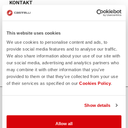
KONTAKT
email
Haben Sie eine Frage an uns?
Kontaktieren Sie unseren Kundenservice
Klicken Sie hier
.
RÜCKSENDUNGEN UND ERSTATTUNGEN
replay
This website uses cookies
Rückgabe der Bestellung garantiert
innerhalb von 30 Tagen nach der Lieferung
We use cookies to personalise content and ads, to
Entdecken Sie die Rückgabebedingungen
provide social media features and to analyse our traffic.
FAQ
We also share information about your use of our site with
quiz
Haben Sie noch weitere Fragen?
our social media, advertising and analytics partners who
Kein Problem, wir haben alle Antworten!
may combine it with other information that you’ve
Klicken Sie hier
.
provided to them or that they’ve collected from your use
of their services as specified on our
Cookies Policy
.
SICHER EINKAUFEN
Show details
Der Support, den du brauchst, mit Castelli Qualität in jedem Detail.
Allow all