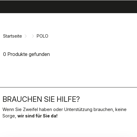
search
menu
shopping_cart
Zu
Zu
Inhalt
Navigation
springen
springen
Startseite
POLO
0 Produkte gefunden
BRAUCHEN SIE HILFE?
Wenn Sie Zweifel haben oder Unterstützung brauchen, keine
Sorge,
wir sind für Sie da!