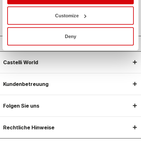
credit_card
FLEXIBLE UND SICHERE ZAHLUNGEN
local_shipping
VERSAND IN 3/5 ARBEITSTAGEN
Customize
shield
CASTELLI GARANTIE UND QUALITÄT
Deny
Castelli World
Kundenbetreuung
Folgen Sie uns
Rechtliche Hinweise