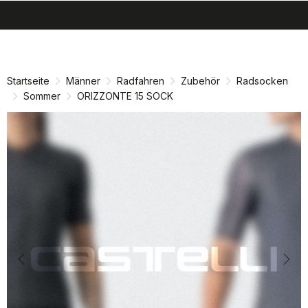
search
menu
shopping_cart
Zu
Zu
Inhalt
Navigation
springen
springen
Startseite
Männer
Radfahren
Zubehör
Radsocken
Sommer
ORIZZONTE 15 SOCK
Previous
Nex