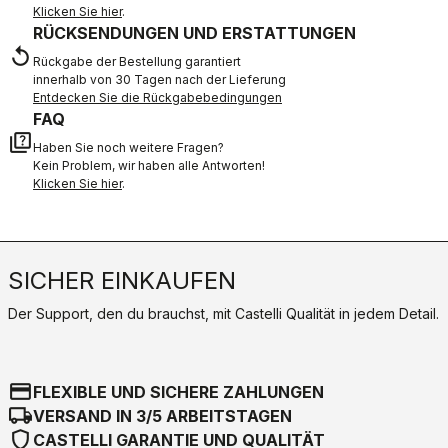
Klicken Sie hier
.
RÜCKSENDUNGEN UND ERSTATTUNGEN
replay
Rückgabe der Bestellung garantiert
innerhalb von 30 Tagen nach der Lieferung
Entdecken Sie die Rückgabebedingungen
FAQ
quiz
Haben Sie noch weitere Fragen?
Kein Problem, wir haben alle Antworten!
Klicken Sie hier
.
SICHER EINKAUFEN
Der Support, den du brauchst, mit Castelli Qualität in jedem Detail.
credit_card
FLEXIBLE UND SICHERE ZAHLUNGEN
local_shipping
VERSAND IN 3/5 ARBEITSTAGEN
shield
CASTELLI GARANTIE UND QUALITÄT