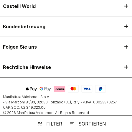
Castelli World
Kundenbetreuung
Folgen Sie uns
Rechtliche Hinweise
Manifattura Valcismon S.p.A.
- Via Marconi 81/83, 32030 Fonzaso (BL), Italy - P.IVA: 00023370257 -
CAP.SOC. €2.349.323,00
© 2026 Manifattura Valcismon. All Rights Reserved
FILTER
SORTIEREN
tune
sort