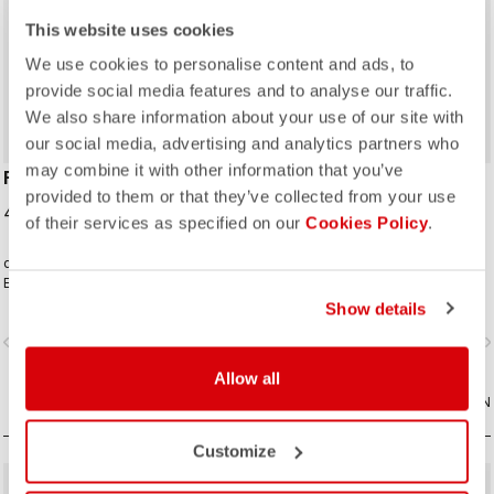
This website uses cookies
ROSSO CORSA
ROSSO CORSA
We use cookies to personalise content and ads, to
provide social media features and to analyse our traffic.
We also share information about your use of our site with
our social media, advertising and analytics partners who
may combine it with other information that you’ve
FAST FEET 4 SOCK
ROSSO CORSA PRO
provided to them or that they’ve collected from your use
GLOVE
42,00 CHF
of their services as specified on our
Cookies Policy
.
82,00 CHF
die Socke Castelli Fast Feet hat die
Rosso Corsa Pro Glove. Schneller
Entwicklung und die
Schutz.
Testergebnisse, um zu beweisen,
Show details
dass sie dem Aerodynamik-
vigate_before
navigate_next
navigate_before
navigate_n
Anspruch gerecht wird.
Allow all
VERGLEICHEN
VERGLEICHEN
Customize
sell
Summer Sale 25% Off