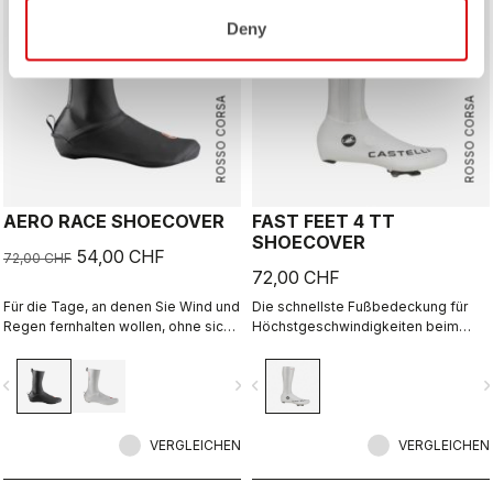
Deny
ROSSO CORSA
ROSSO CORSA
AERO RACE SHOECOVER
FAST FEET 4 TT
SHOECOVER
54,00 CHF
72,00 CHF
72,00 CHF
Für die Tage, an denen Sie Wind und
Die schnellste Fußbedeckung für
Regen fernhalten wollen, ohne sich
Höchstgeschwindigkeiten beim
zu überladen. Das dünne, dehnbare
Zeitfahren.
Material passt sich der Form des
vigate_before
navigate_next
navigate_before
navigate_n
Schuhs an, sorgt für eine perfekte,
aerodynamische Passform und
schützt zugleich vor Wind und
Nässe.
VERGLEICHEN
VERGLEICHEN