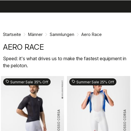
search
menu
shopping_cart
Zu
Zu
Inhalt
Navigation
springen
springen
Startseite
Männer
Sammlungen
Aero Race
AERO RACE
Speed: it's what drives us to make the fastest equipment in
the peloton.
sell
sell
Summer Sale 35% Off
Summer Sale 25% Off
ROSSO CORSA
ROSSO CORSA