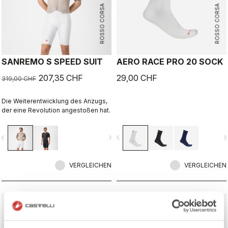
ROSSO CORSA
ROSSO CORSA
SANREMO S SPEED SUIT
AERO RACE PRO 20 SOCK
207,35 CHF
29,00 CHF
319,00 CHF
Die Weiterentwicklung des Anzugs,
der eine Revolution angestoßen hat.
vigate_before
navigate_next
navigate_before
navigate_n
VERGLEICHEN
VERGLEICHEN