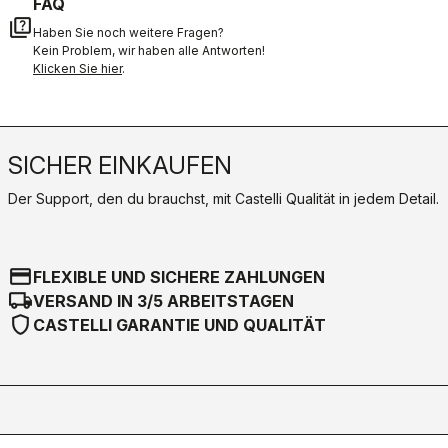
FAQ
quiz
Haben Sie noch weitere Fragen?
Kein Problem, wir haben alle Antworten!
Klicken Sie hier
.
SICHER EINKAUFEN
Der Support, den du brauchst, mit Castelli Qualität in jedem Detail.
credit_card
FLEXIBLE UND SICHERE ZAHLUNGEN
local_shipping
VERSAND IN 3/5 ARBEITSTAGEN
shield
CASTELLI GARANTIE UND QUALITÄT