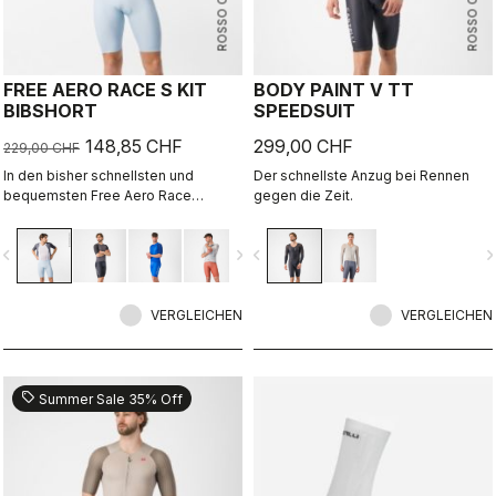
ROSSO CORSA
ROSSO CORSA
FREE AERO RACE S KIT
BODY PAINT V TT
BIBSHORT
SPEEDSUIT
148,85 CHF
299,00 CHF
229,00 CHF
In den bisher schnellsten und
Der schnellste Anzug bei Rennen
bequemsten Free Aero Race
gegen die Zeit.
Bibshorts verschmelzen
Tragekomfort und Aerodynamik
vigate_before
navigate_next
navigate_before
navigate_n
miteinander.
VERGLEICHEN
VERGLEICHEN
sell
Summer Sale 35% Off