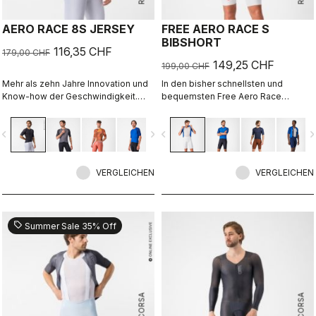
AERO RACE 8S JERSEY
FREE AERO RACE S
BIBSHORT
116,35 CHF
179,00 CHF
149,25 CHF
199,00 CHF
Mehr als zehn Jahre Innovation und
In den bisher schnellsten und
Know-how der Geschwindigkeit.
bequemsten Free Aero Race
Unser schnellstes Trikot ist jetzt
Bibshorts verschmelzen
noch schneller.
Tragekomfort und Aerodynamik
vigate_before
navigate_next
navigate_before
navigate_n
miteinander.
VERGLEICHEN
VERGLEICHEN
sell
Summer Sale 35% Off