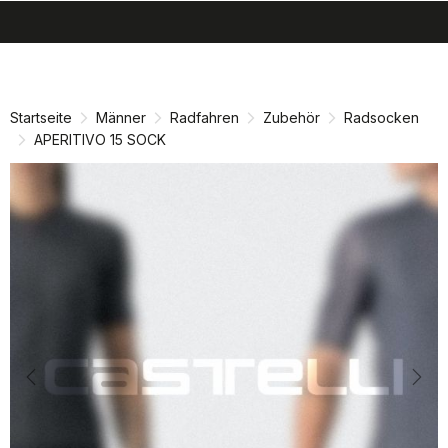
search
menu
shopping_cart
Zu
Zu
Inhalt
Navigation
springen
springen
Startseite
Männer
Radfahren
Zubehör
Radsocken
APERITIVO 15 SOCK
Previous
Nex