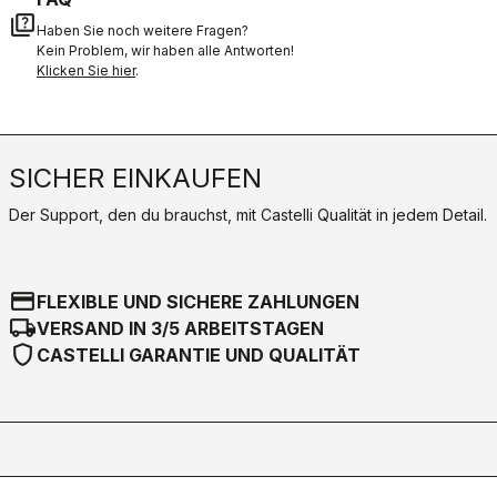
quiz
Haben Sie noch weitere Fragen?
Kein Problem, wir haben alle Antworten!
Klicken Sie hier
.
SICHER EINKAUFEN
Der Support, den du brauchst, mit Castelli Qualität in jedem Detail.
credit_card
FLEXIBLE UND SICHERE ZAHLUNGEN
local_shipping
VERSAND IN 3/5 ARBEITSTAGEN
shield
CASTELLI GARANTIE UND QUALITÄT