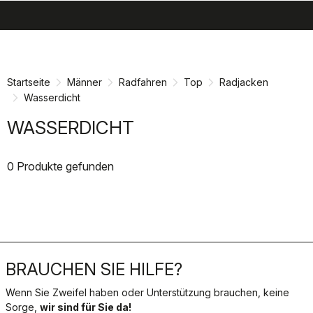
search
menu
shopping_cart
Zu
Zu
Inhalt
Navigation
springen
springen
Startseite
Männer
Radfahren
Top
Radjacken
Wasserdicht
WASSERDICHT
0 Produkte gefunden
BRAUCHEN SIE HILFE?
Wenn Sie Zweifel haben oder Unterstützung brauchen, keine
Sorge,
wir sind für Sie da!