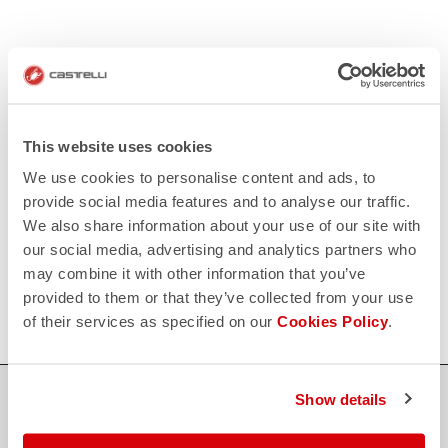
KONTAKT
email
Haben Sie eine Frage an uns?
Kontaktieren Sie unseren Kundenservice
Klicken Sie hier
.
This website uses cookies
RÜCKSENDUNGEN UND ERSTATTUNGEN
replay
We use cookies to personalise content and ads, to
Rückgabe der Bestellung garantiert
provide social media features and to analyse our traffic.
innerhalb von 30 Tagen nach der Lieferung
Entdecken Sie die Rückgabebedingungen
We also share information about your use of our site with
FAQ
our social media, advertising and analytics partners who
quiz
Haben Sie noch weitere Fragen?
may combine it with other information that you’ve
Kein Problem, wir haben alle Antworten!
provided to them or that they’ve collected from your use
Klicken Sie hier
.
of their services as specified on our
Cookies Policy
.
SICHER EINKAUFEN
Show details
Der Support, den du brauchst, mit Castelli Qualität in jedem Detail.