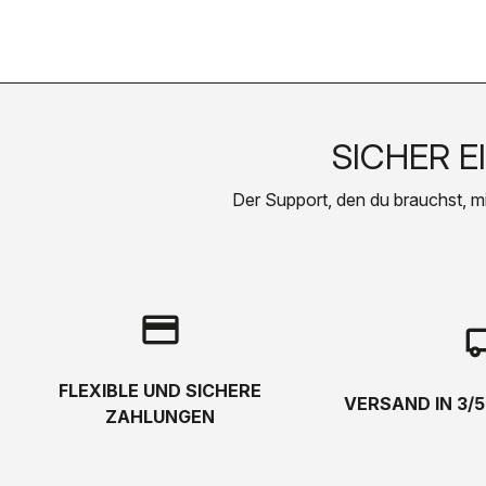
SICHER E
Der Support, den du brauchst, mit 
credit_card
local_s
FLEXIBLE UND SICHERE
VERSAND IN 3/
ZAHLUNGEN