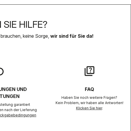
SIE HILFE?
 brauchen, keine Sorge,
wir sind für Sie da!
lay
quiz
UNGEN UND
FAQ
TUNGEN
Haben Sie noch weitere Fragen?
Kein Problem, wir haben alle Antworten!
ellung garantiert
Klicken Sie hier
.
en nach der Lieferung
Rückgabebedingungen