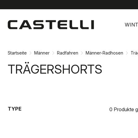
Zu
Zu
Inhalt
Navigation
WINT
springen
springen
Startseite
Männer
Radfahren
Männer-Radhosen
Trä
TRÄGERSHORTS
TYPE
0 Produkte 